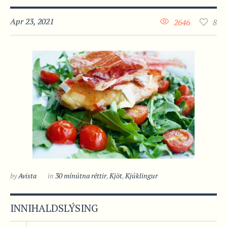
Apr 23, 2021
2646
8
by
Avista
in
30 mínútna réttir
,
Kjöt
,
Kjúklingur
INNIHALDSLÝSING