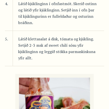
4.
Látið kjúklinginn í ofnfastmót. Skerið ostinn
og látið yfir kjúklinginn. Setjið inn í ofn þar
til kjúklingurinn er fulleldaður og osturinn
bráðinn.
5.
Látið klettasalat á disk, tómata og kjúkling.
Setjið 2-3 msk af sweet chilí sósu yfir
kjúklinginn og leggið stökka parmaskinkuna
yfir allt.