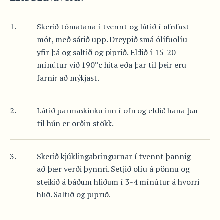
1.
Skerið tómatana í tvennt og látið í ofnfast
mót, með sárið upp. Dreypið smá ólífuolíu
yfir þá og saltið og piprið. Eldið í 15-20
mínútur við 190°c hita eða þar til þeir eru
farnir að mýkjast.
2.
Látið parmaskinku inn í ofn og eldið hana þar
til hún er orðin stökk.
3.
Skerið kjúklingabringurnar í tvennt þannig
að þær verði þynnri. Setjið olíu á pönnu og
steikið á báðum hliðum í 3-4 mínútur á hvorri
hlið. Saltið og piprið.