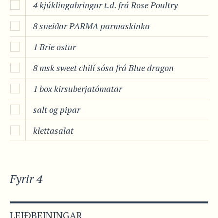
4 kjúklingabringur t.d. frá Rose Poultry
8 sneiðar PARMA parmaskinka
1 Brie ostur
8 msk sweet chilí sósa frá Blue dragon
1 box kirsuberjatómatar
salt og pipar
klettasalat
Fyrir 4
LEIÐBEININGAR