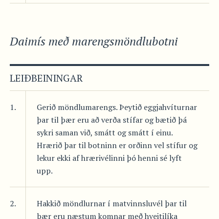
Daimís með marengsmöndlubotni
LEIÐBEININGAR
1.
Gerið möndlumarengs. Þeytið eggjahvíturnar
þar til þær eru að verða stífar og bætið þá
sykri saman við, smátt og smátt í einu.
Hrærið þar til botninn er orðinn vel stífur og
lekur ekki af hrærivélinni þó henni sé lyft
upp.
2.
Hakkið möndlurnar í matvinnsluvél þar til
þær eru næstum komnar með hveitilíka