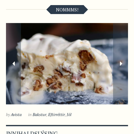
NOMMMS!
by
Avista
in
Bakstur
,
Eftirréttir
,
Jól
INNIHALDSLÝSING