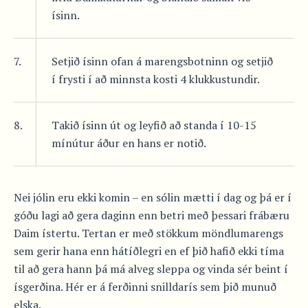
ísinn.
7.
Setjið ísinn ofan á marengsbotninn og setjið
í frysti í að minnsta kosti 4 klukkustundir.
8.
Takið ísinn út og leyfið að standa í 10-15
mínútur áður en hans er notið.
Nei jólin eru ekki komin – en sólin mætti í dag og þá er í
góðu lagi að gera daginn enn betri með þessari frábæru
Daim ístertu. Tertan er með stökkum möndlumarengs
sem gerir hana enn hátíðlegri en ef þið hafið ekki tíma
til að gera hann þá má alveg sleppa og vinda sér beint í
ísgerðina. Hér er á ferðinni snilldarís sem þið munuð
elska.