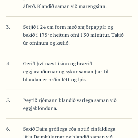
áferð. Blandið saman við marengsinn.
3.
Setjið í 24 cm form með smjörpappír og
bakið í 175°c heitum ofni í 30 mínútur. Takið
úr ofninum og kælið.
4.
Gerið því næst ísinn og hrærið
eggjarauðurnar og sykur saman þar til
blandan er orðin létt og ljós.
5.
Þeytið rjómann blandið varlega saman við
eggjablönduna.
6.
Saxið Daim gróflega eða notið einfaldlega
litlu Daimkúlurnar og blandið saman við