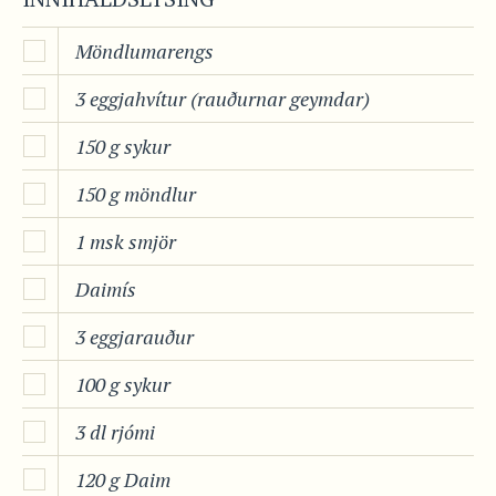
Möndlumarengs
3 eggjahvítur (rauðurnar geymdar)
150 g sykur
150 g möndlur
1 msk smjör
Daimís
3 eggjarauður
100 g sykur
3 dl rjómi
120 g Daim