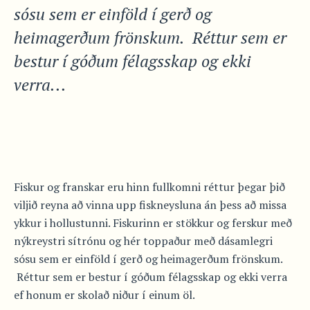
sósu sem er einföld í gerð og
heimagerðum frönskum. Réttur sem er
bestur í góðum félagsskap og ekki
verra...
Fiskur og franskar eru hinn fullkomni réttur þegar þið
viljið reyna að vinna upp fiskneysluna án þess að missa
ykkur i hollustunni. Fiskurinn er stökkur og ferskur með
nýkreystri sítrónu og hér toppaður með dásamlegri
sósu sem er einföld í gerð og heimagerðum frönskum.
Réttur sem er bestur í góðum félagsskap og ekki verra
ef honum er skolað niður í einum öl.