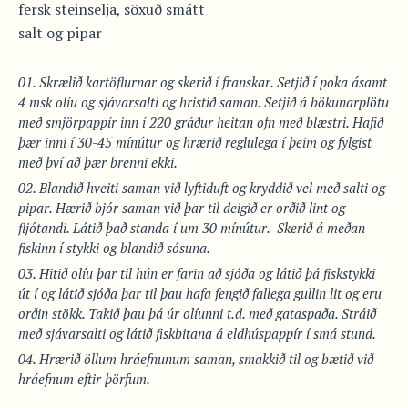
fersk steinselja, söxuð smátt
salt og pipar
Skrælið kartöflurnar og skerið í franskar. Setjið í poka ásamt
4 msk olíu og sjávarsalti og hristið saman. Setjið á bökunarplötu
með smjörpappír inn í 220 gráður heitan ofn með blæstri. Hafið
þær inni í 30-45 mínútur og hrærið reglulega í þeim og fylgist
með því að þær brenni ekki.
Blandið hveiti saman við lyftiduft og kryddið vel með salti og
pipar. Hærið bjór saman við þar til deigið er orðið lint og
fljótandi. Látið það standa í um 30 mínútur. Skerið á meðan
fiskinn í stykki og blandið sósuna.
Hitið olíu þar til hún er farin að sjóða og látið þá fiskstykki
út í og látið sjóða þar til þau hafa fengið fallega gullin lit og eru
orðin stökk. Takið þau þá úr olíunni t.d. með gataspaða. Stráið
með sjávarsalti og látið fiskbitana á eldhúspappír í smá stund.
Hrærið öllum hráefnunum saman, smakkið til og bætið við
hráefnum eftir þörfum.