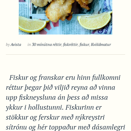
by
Avista
in
30 mínútna réttir
,
fiskréttir
,
fiskur
,
Kvöldmatur
Fiskur og franskar eru hinn fullkomni
réttur þegar þið viljið reyna að vinna
upp fiskneysluna án þess að missa
ykkur i hollustunni. Fiskurinn er
stökkur og ferskur með nýkreystri
sítrónu og hér toppaður með dásamlegri