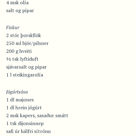
4 msk olía
salt og pipar
Fiskur
2 stór þorskflök
250 ml bjór/pilsner
200 g hveiti
½ tsk lyftiduft
sjávarsalt og pipar
1 l steikingarolía
Jógúrtsósa
1 dl majones
1 dl hrein jógúrt
2 msk kapers, saxaður smátt
1 tsk dijonsinnep
safi úr hálfri sítrónu