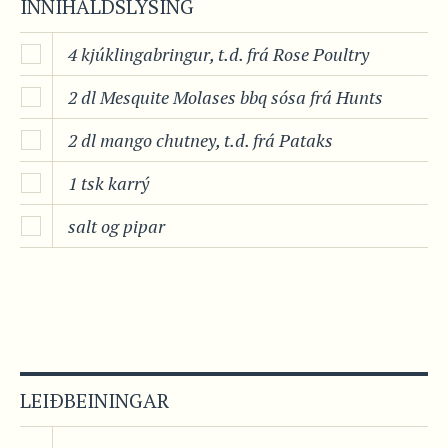
INNIHALDSLÝSING
4 kjúklingabringur, t.d. frá Rose Poultry
2 dl Mesquite Molases bbq sósa frá Hunts
2 dl mango chutney, t.d. frá Pataks
1 tsk karrý
salt og pipar
LEIÐBEININGAR