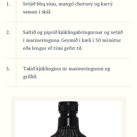
1.
Setjið bbq sósu, mangó chutney og karrý
saman í skál.
2.
Saltið og piprið kjúklingabringurnar og setjið
í marineringuna. Geymið í kæli í 30 mínútur
eða lengur ef tími gefst til.
3.
Takið kjúklinginn úr marineringunni og
grillið.