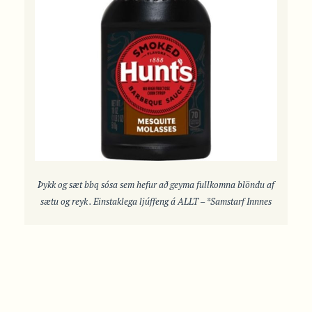
Þykk og sæt bbq sósa sem hefur að geyma fullkomna blöndu af
sætu og reyk . Einstaklega ljúffeng á ALLT – *Samstarf Innnes