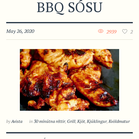
BBQ SÓSU
May 26, 2020
2939
2
by
Avista
in
30 mínútna réttir
,
Grill
,
Kjöt
,
Kjúklingur
,
Kvöldmatur