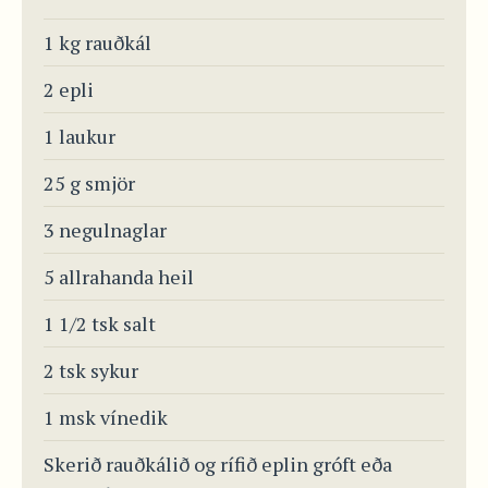
1 kg rauðkál
2 epli
1 laukur
25 g smjör
3 negulnaglar
5 allrahanda heil
1 1/2 tsk salt
2 tsk sykur
1 msk vínedik
Skerið rauðkálið og rífið eplin gróft eða