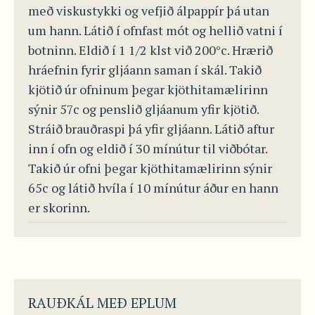
með viskustykki og vefjið álpappír þá utan
um hann. Látið í ofnfast mót og hellið vatni í
botninn. Eldið í 1 1/2 klst við 200°c. Hrærið
hráefnin fyrir gljáann saman í skál. Takið
kjötið úr ofninum þegar kjöthitamælirinn
sýnir 57c og penslið gljáanum yfir kjötið.
Stráið brauðraspi þá yfir gljáann. Látið aftur
inn í ofn og eldið í 30 mínútur til viðbótar.
Takið úr ofni þegar kjöthitamælirinn sýnir
65c og látið hvíla í 10 mínútur áður en hann
er skorinn.
RAUÐKÁL MEÐ EPLUM