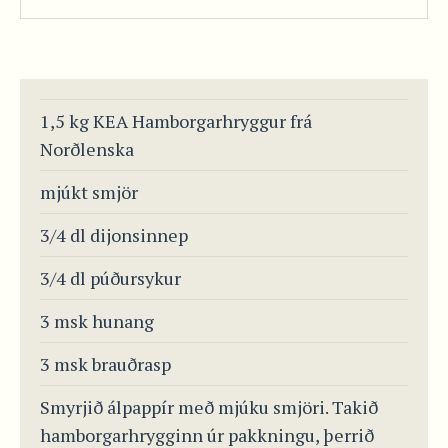
1,5 kg KEA Hamborgarhryggur frá
Norðlenska
mjúkt smjör
3/4 dl dijonsinnep
3/4 dl púðursykur
3 msk hunang
3 msk brauðrasp
Smyrjið álpappír með mjúku smjöri. Takið
hamborgarhrygginn úr pakkningu, þerrið