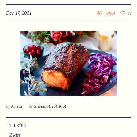
Dec 17, 2021
2070
0
by
Avista
in
Grísakjöt
,
Jól
,
Kjöt
TILBÚIÐ
2 klst