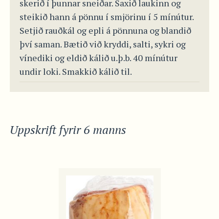
skerið í þunnar sneiðar. Saxið laukinn og
steikið hann á pönnu í smjörinu í 5 mínútur.
Setjið rauðkál og epli á pönnuna og blandið
því saman. Bætið við kryddi, salti, sykri og
vínediki og eldið kálið u.þ.b. 40 mínútur
undir loki. Smakkið kálið til.
Uppskrift fyrir 6 manns