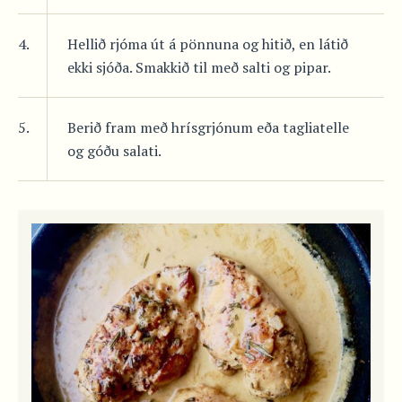
4.
Hellið rjóma út á pönnuna og hitið, en látið
ekki sjóða. Smakkið til með salti og pipar.
5.
Berið fram með hrísgrjónum eða tagliatelle
og góðu salati.