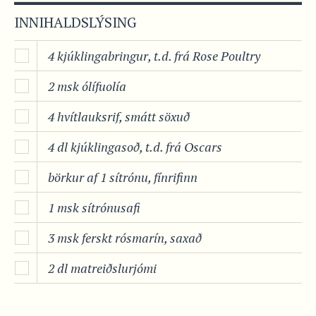
INNIHALDSLÝSING
4 kjúklingabringur, t.d. frá Rose Poultry
2 msk ólífuolía
4 hvítlauksrif, smátt söxuð
4 dl kjúklingasoð, t.d. frá Oscars
börkur af 1 sítrónu, fínrifinn
1 msk sítrónusafi
3 msk ferskt rósmarín, saxað
2 dl matreiðslurjómi