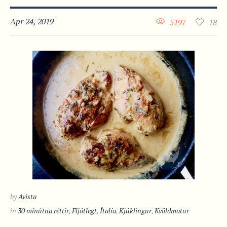
Apr 24, 2019
5197
18
by
Avista
in
30 mínútna réttir
,
Fljótlegt
,
Ítalía
,
Kjúklingur
,
Kvöldmatur