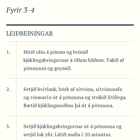
Fyrir 3-4
LEIÐBEININGAR
1.
Hitið olíu á pönnu og brúnið
kjúklingabringurnar á öllum hliðum. Takið af
pönnunni og geymið.
2.
Setjið hvítlauk, börk af sítrónu, sítrónusafa
og rósmarín út á pönnuna og steikið lítillega.
Bætið kjúklingasoðinu þá út á pönnuna.
3.
Setjið kjúklingabringurnar út á pönnuna og
setjið lok yfir. Látið malla í 20 mínútur.