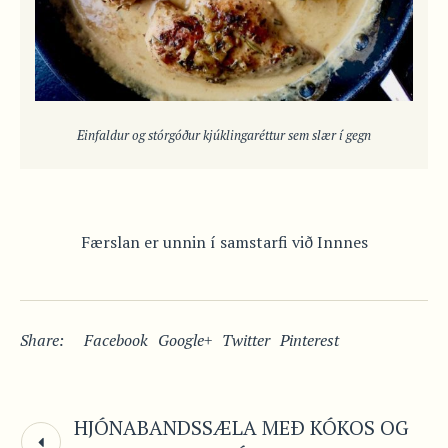
Einfaldur og stórgóður kjúklingaréttur sem slær í gegn
Færslan er unnin í samstarfi við Innnes
Share:
Facebook
Google+
Twitter
Pinterest
HJÓNABANDSSÆLA MEÐ KÓKOS OG