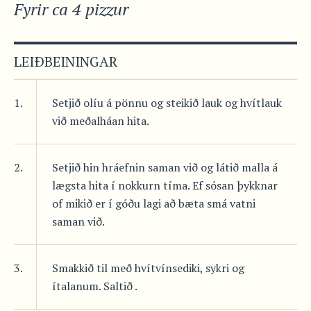
Fyrir ca 4 pizzur
LEIÐBEININGAR
1.
Setjið olíu á pönnu og steikið lauk og hvítlauk
við meðalháan hita.
2.
Setjið hin hráefnin saman við og látið malla á
lægsta hita í nokkurn tíma. Ef sósan þykknar
of mikið er í góðu lagi að bæta smá vatni
saman við.
3.
Smakkið til með hvítvínsediki, sykri og
ítalanum. Saltið .