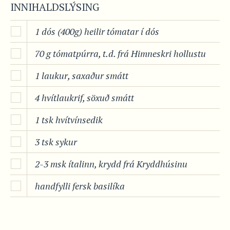
INNIHALDSLÝSING
1 dós (400g) heilir tómatar í dós
70 g tómatpúrra, t.d. frá Himneskri hollustu
1 laukur, saxaður smátt
4 hvítlaukrif, söxuð smátt
1 tsk hvítvínsedik
3 tsk sykur
2-3 msk ítalinn, krydd frá Kryddhúsinu
handfylli fersk basilíka