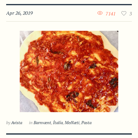
Apr 26, 2019
7141
3
by
Avista
in
Barnvænt
,
Ítalía
,
Meðlæti
,
Pasta