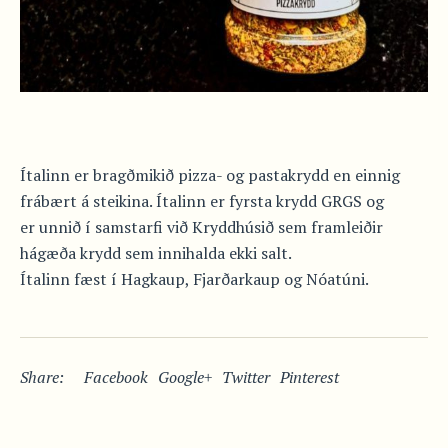
Ítalinn er bragðmikið pizza- og pastakrydd en einnig
frábært á steikina. Ítalinn er fyrsta krydd GRGS og
er unnið í samstarfi við Kryddhúsið sem framleiðir
hágæða krydd sem innihalda ekki salt.
Ítalinn fæst í Hagkaup, Fjarðarkaup og Nóatúni.
Share:
Facebook
Google+
Twitter
Pinterest