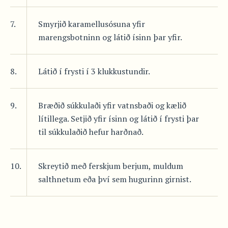
7.
Smyrjið karamellusósuna yfir
marengsbotninn og látið ísinn þar yfir.
8.
Látið í frysti í 3 klukkustundir.
9.
Bræðið súkkulaði yfir vatnsbaði og kælið
lítillega. Setjið yfir ísinn og látið í frysti þar
til súkkulaðið hefur harðnað.
10.
Skreytið með ferskjum berjum, muldum
salthnetum eða því sem hugurinn girnist.