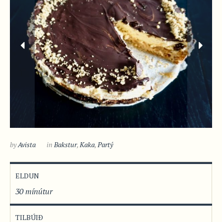
by
Avista
in
Bakstur
,
Kaka
,
Partý
ELDUN
30 mínútur
TILBÚIÐ