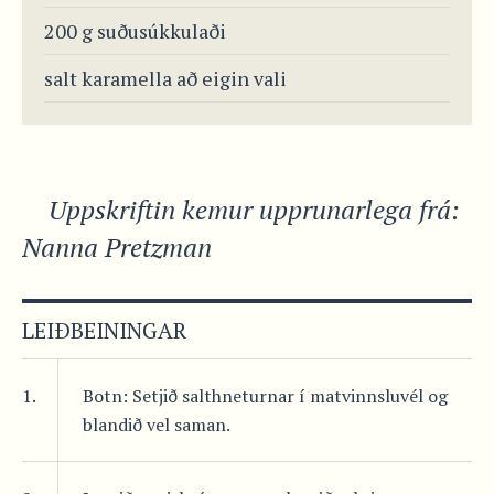
200 g suðusúkkulaði
salt karamella að eigin vali
Uppskriftin kemur upprunarlega frá:
Nanna Pretzman
LEIÐBEININGAR
1.
Botn: Setjið salthneturnar í matvinnsluvél og
blandið vel saman.