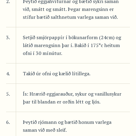
2.
Þeytið eggjahvíturnar og bætið sykri saman
við, smátt og smátt. Þegar marengsinn er
stífur bætið salthnetum varlega saman við.
3.
Setjið smjörpappír í bökunarform (24cm) og
látið marengsinn þar í. Bakið í 175°c heitum
ofni í 30 mínútur.
4.
Takið úr ofni og kælið lítillega.
5.
Ís: Hrærið eggjarauður, sykur og vanillusykur
þar til blandan er orðin létt og ljós.
6.
Þeytið rjómann og bætið honum varlega
saman við með sleif.