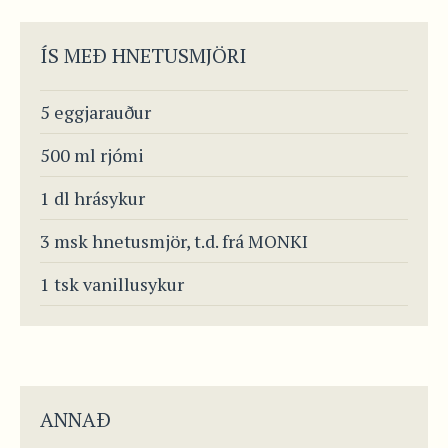
ÍS MEÐ HNETUSMJÖRI
5 eggjarauður
500 ml rjómi
1 dl hrásykur
3 msk hnetusmjör, t.d. frá MONKI
1 tsk vanillusykur
ANNAÐ