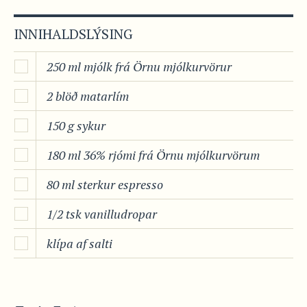
INNIHALDSLÝSING
250 ml mjólk frá Örnu mjólkurvörur
2 blöð matarlím
150 g sykur
180 ml 36% rjómi frá Örnu mjólkurvörum
80 ml sterkur espresso
1/2 tsk vanilludropar
klípa af salti