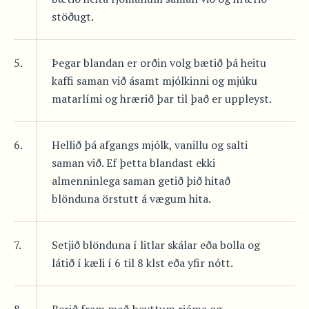
stöðugt.
5.
Þegar blandan er orðin volg bætið þá heitu
kaffi saman við ásamt mjólkinni og mjúku
matarlími og hrærið þar til það er uppleyst.
6.
Hellið þá afgangs mjólk, vanillu og salti
saman við. Ef þetta blandast ekki
almenninlega saman getið þið hitað
blönduna örstutt á vægum hita.
7.
Setjið blönduna í litlar skálar eða bolla og
látið í kæli í 6 til 8 klst eða yfir nótt.