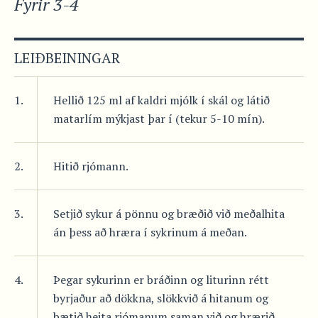
Fyrir 3-4
LEIÐBEININGAR
1.
Hellið 125 ml af kaldri mjólk í skál og látið
matarlím mýkjast þar í (tekur 5-10 mín).
2.
Hitið rjómann.
3.
Setjið sykur á pönnu og bræðið við meðalhita
án þess að hræra í sykrinum á meðan.
4.
Þegar sykurinn er bráðinn og liturinn rétt
byrjaður að dökkna, slökkvið á hitanum og
bætið heita rjómanum saman við og hrærið