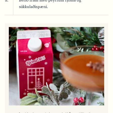
8.
Berið fram með þeyttum rjóma og
súkkulaðispæni.