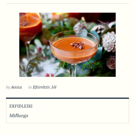
by
Avista
in
Eftirréttir
,
Jól
ERFIÐLEIKI
Miðlungs