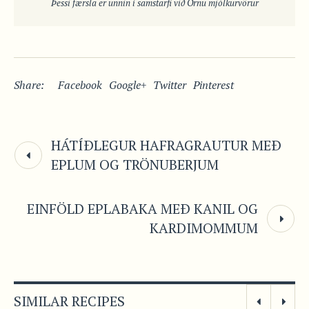
Þessi færsla er unnin í samstarfi við Örnu mjólkurvörur
Share:
Facebook
Google+
Twitter
Pinterest
HÁTÍÐLEGUR HAFRAGRAUTUR MEÐ
EPLUM OG TRÖNUBERJUM
EINFÖLD EPLABAKA MEÐ KANIL OG
KARDIMOMMUM
SIMILAR RECIPES