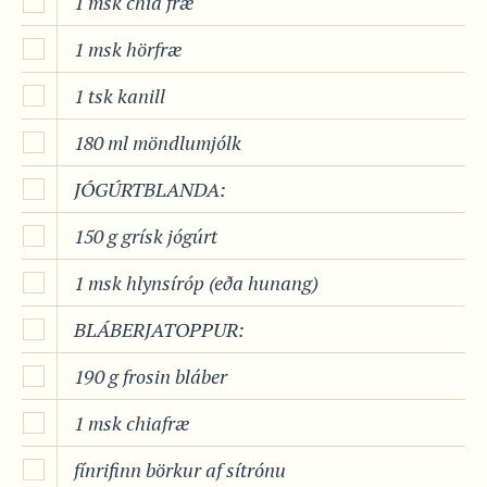
1 msk chia fræ
1 msk hörfræ
1 tsk kanill
180 ml möndlumjólk
JÓGÚRTBLANDA:
150 g grísk jógúrt
1 msk hlynsíróp (eða hunang)
BLÁBERJATOPPUR:
190 g frosin bláber
1 msk chiafræ
fínrifinn börkur af sítrónu