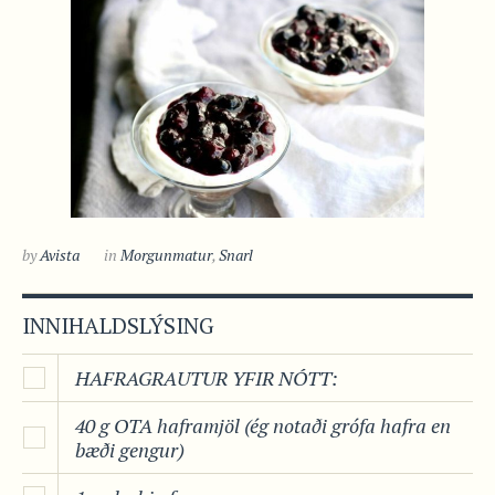
by
Avista
in
Morgunmatur
,
Snarl
INNIHALDSLÝSING
HAFRAGRAUTUR YFIR NÓTT:
40 g OTA haframjöl (ég notaði grófa hafra en
bæði gengur)