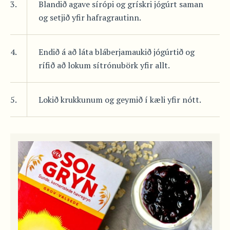
3.
Blandið agave sírópi og grískri jógúrt saman
og setjið yfir hafragrautinn.
4.
Endið á að láta bláberjamaukið jógúrtið og
rífið að lokum sítrónubörk yfir allt.
5.
Lokið krukkunum og geymið í kæli yfir nótt.