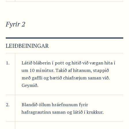
Fyrir 2
LEIÐBEININGAR
1.
Látið bláberin í pott og hitið við vægan hita í
um 10 mínútur. Takið af hitanum, stappið
með gaffli og bætið chiafræjum saman við.
Geymið.
2.
Blandið öllum hráefnunum fyrir
hafragrautinn saman og látið í krukkur.