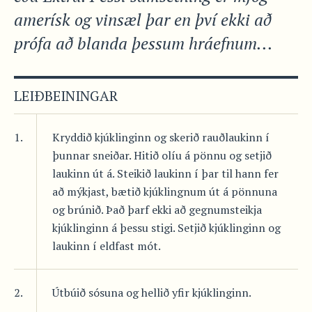
amerísk og vinsæl þar en því ekki að
prófa að blanda þessum hráefnum...
LEIÐBEININGAR
1.
Kryddið kjúklinginn og skerið rauðlaukinn í
þunnar sneiðar. Hitið olíu á pönnu og setjið
laukinn út á. Steikið laukinn í þar til hann fer
að mýkjast, bætið kjúklingnum út á pönnuna
og brúnið. Það þarf ekki að gegnumsteikja
kjúklinginn á þessu stigi. Setjið kjúklinginn og
laukinn í eldfast mót.
2.
Útbúið sósuna og hellið yfir kjúklinginn.