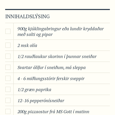
INNIHALDSLÝSING
900g kjúklingabringur eða lundir kryddaðar
með salti og pipar
2 msk olía
1/2 rauðlaukur skorinn í þunnar sneiðar
Svartar ólífur í sneiðum, má sleppa
4 - 6 miðlungsstórir ferskir sveppir
1/2 græn paprika
12-16 pepperónísneiðar
200g pizzaostur frá MS Gott í matinn