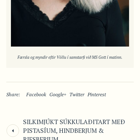
Færsla og myndir eftir Völlu í samstarfi við MS Gott í matinn.
Share:
Facebook
Google+
Twitter
Pinterest
SILKIMJÚKT SÚKKULAÐITART MEÐ
PISTASÍUM, HINDBERJUM &
RIFSBERJUM