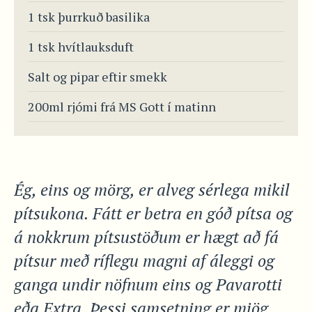
1 tsk þurrkuð basilika
1 tsk hvítlauksduft
Salt og pipar eftir smekk
200ml rjómi frá MS Gott í matinn
Ég, eins og mörg, er alveg sérlega mikil
pítsukona. Fátt er betra en góð pítsa og
á nokkrum pítsustöðum er hægt að fá
pítsur með ríflegu magni af áleggi og
ganga undir nöfnum eins og Pavarotti
eða Extra. Þessi samsetning er mjög