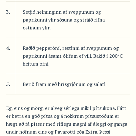
3.
Setjið helminginn af sveppunum og
paprikunni yfir sósuna og stráið rifna
ostinum yfir.
4.
Raðið pepperóní, restinni af sveppunum og
paprikunni ásamt ólífum ef vill. Bakið í 200°C
heitum ofni.
5.
Berið fram með hrísgrjónum og salati.
Ég, eins og mörg, er alveg sérlega mikil pítsukona. Fátt
er betra en góð pítsa og á nokkrum pítsustöðum er
hægt að fá pítsur með ríflegu magni af áleggi og ganga
undir nöfnum eins og Pavarotti eða Extra. Þessi