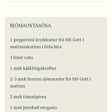
RJÓMAOSTASÓSA
1 pepperóní kryddostur frá MS Gott í
matinnskorinn í litla bita
150ml vatn
1 msk kjúklingakraftur
2-3 msk hreinn rjómaostur frá MS Gott í
matinn
2 msk tómatpúrra
1 msk þurrkað oregano