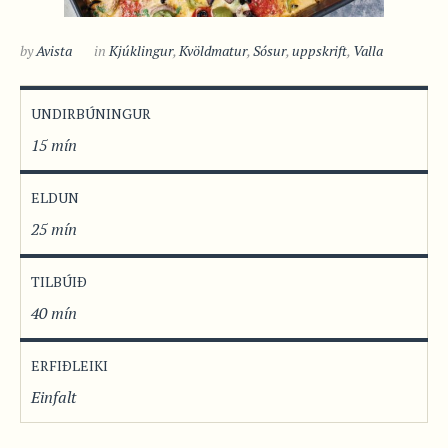
by
Avista
in
Kjúklingur
,
Kvöldmatur
,
Sósur
,
uppskrift
,
Valla
UNDIRBÚNINGUR
15 mín
ELDUN
25 mín
TILBÚIÐ
40 mín
ERFIÐLEIKI
Einfalt