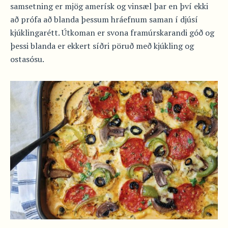
samsetning er mjög amerísk og vinsæl þar en því ekki
að prófa að blanda þessum hráefnum saman í djúsí
kjúklingarétt. Útkoman er svona framúrskarandi góð og
þessi blanda er ekkert síðri pöruð með kjúkling og
ostasósu.