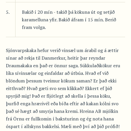
5.
Bakið í 20 mín - takið þá kökuna út og setjið
karamelluna yfir. Bakið áfram í 15 mín. Berið
fram volga.
Sjónvarpskaka hefur verið vinsæl um árabil og á ættir
sínar að rekja til Danmerkur, heitir þar reyndar
Draumakaka en það er önnur saga. Súkkulaðikökur eru
líka sívinsælar og einfaldar að útbúa. Hvað ef við
blöndum þessum tveimur kökum saman? Er það ekki
eitthvað? Hvað gæti svo sem klikkað? Ekkert ef þið
spyrjið mig! Það er fljótlegt að skella í þessa köku,
þurfið enga hrærivél eða bíða eftir að kakan kólni svo
það sé hægt að smyrja hana kremi. Hreina AB mjólkin
frá Örnu er fullkomin í baksturinn og ég nota hana
óspart í allskyns bakkelsi. Mæli með því að þið prófið!