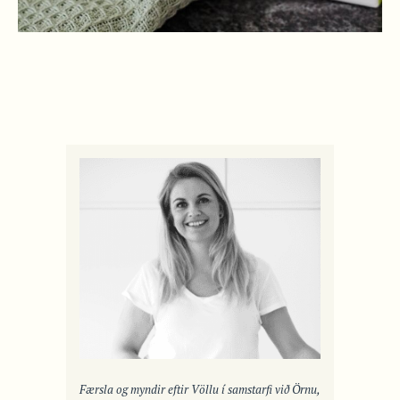
Færsla og myndir eftir Völlu í samstarfi við Örnu,