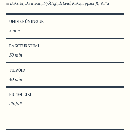
in
Bakstur
,
Barnvænt
,
Fljótlegt
,
Ísland
,
Kaka
,
uppskrift
,
Valla
UNDIRBÚNINGUR
5 mín
BAKSTURSTÍMI
30 mín
TILBÚIÐ
40 mín
ERFIÐLEIKI
Einfalt