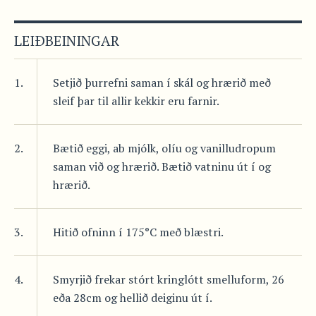
LEIÐBEININGAR
1.
Setjið þurrefni saman í skál og hrærið með
sleif þar til allir kekkir eru farnir.
2.
Bætið eggi, ab mjólk, olíu og vanilludropum
saman við og hrærið. Bætið vatninu út í og
hrærið.
3.
Hitið ofninn í 175°C með blæstri.
4.
Smyrjið frekar stórt kringlótt smelluform, 26
eða 28cm og hellið deiginu út í.