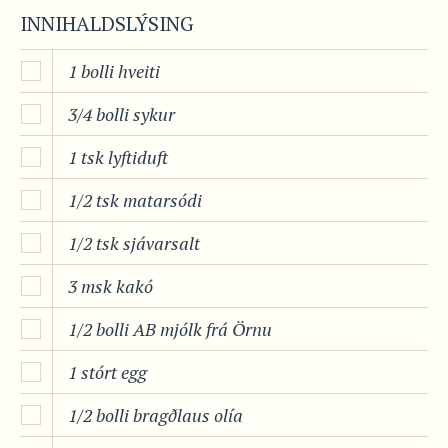
INNIHALDSLÝSING
1 bolli hveiti
3/4 bolli sykur
1 tsk lyftiduft
1/2 tsk matarsódi
1/2 tsk sjávarsalt
3 msk kakó
1/2 bolli AB mjólk frá Örnu
1 stórt egg
1/2 bolli bragðlaus olía