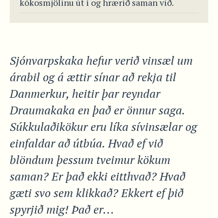
kókosmjölinu út í og hrærið saman við.
Sjónvarpskaka hefur verið vinsæl um
árabil og á ættir sínar að rekja til
Danmerkur, heitir þar reyndar
Draumakaka en það er önnur saga.
Súkkulaðikökur eru líka sívinsælar og
einfaldar að útbúa. Hvað ef við
blöndum þessum tveimur kökum
saman? Er það ekki eitthvað? Hvað
gæti svo sem klikkað? Ekkert ef þið
spyrjið mig! Það er...