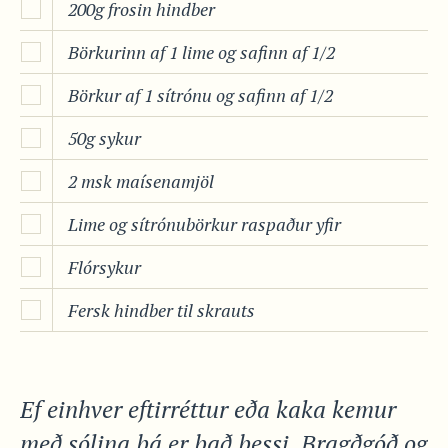
200g frosin hindber
Börkurinn af 1 lime og safinn af 1/2
Börkur af 1 sítrónu og safinn af 1/2
50g sykur
2 msk maísenamjöl
Lime og sítrónubörkur raspaður yfir
Flórsykur
Fersk hindber til skrauts
Ef einhver eftirréttur eða kaka kemur
með sólina þá er það þessi. Bragðgóð og