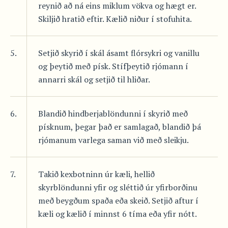
reynið að ná eins miklum vökva og hægt er.
Skiljið hratið eftir. Kælið niður í stofuhita.
5.
Setjið skyrið í skál ásamt flórsykri og vanillu
og þeytið með písk. Stífþeytið rjómann í
annarri skál og setjið til hliðar.
6.
Blandið hindberjablöndunni í skyrið með
písknum, þegar það er samlagað, blandið þá
rjómanum varlega saman við með sleikju.
7.
Takið kexbotninn úr kæli, hellið
skyrblöndunni yfir og sléttið úr yfirborðinu
með beygðum spaða eða skeið. Setjið aftur í
kæli og kælið í minnst 6 tíma eða yfir nótt.