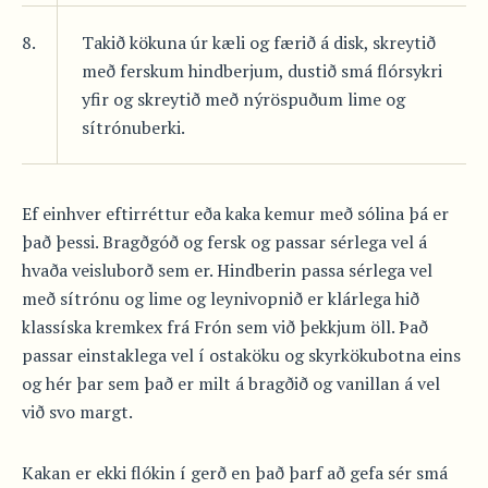
8.
Takið kökuna úr kæli og færið á disk, skreytið
með ferskum hindberjum, dustið smá flórsykri
yfir og skreytið með nýröspuðum lime og
sítrónuberki.
Ef einhver eftirréttur eða kaka kemur með sólina þá er
það þessi. Bragðgóð og fersk og passar sérlega vel á
hvaða veisluborð sem er. Hindberin passa sérlega vel
með sítrónu og lime og leynivopnið er klárlega hið
klassíska kremkex frá Frón sem við þekkjum öll. Það
passar einstaklega vel í ostaköku og skyrkökubotna eins
og hér þar sem það er milt á bragðið og vanillan á vel
við svo margt.
Kakan er ekki flókin í gerð en það þarf að gefa sér smá