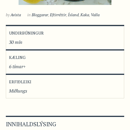
by
Avista
in
Bloggarar
,
Eftirréttir
,
Ísland
,
Kaka
,
Valla
UNDIRBÚNINGUR
30 mín
KÆLING
6 tímar+
ERFIÐLEIKI
Miðlungs
INNIHALDSLÝSING