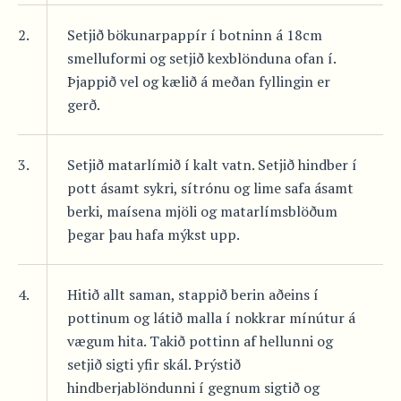
2.
Setjið bökunarpappír í botninn á 18cm
smelluformi og setjið kexblönduna ofan í.
Þjappið vel og kælið á meðan fyllingin er
gerð.
3.
Setjið matarlímið í kalt vatn. Setjið hindber í
pott ásamt sykri, sítrónu og lime safa ásamt
berki, maísena mjöli og matarlímsblöðum
þegar þau hafa mýkst upp.
4.
Hitið allt saman, stappið berin aðeins í
pottinum og látið malla í nokkrar mínútur á
vægum hita. Takið pottinn af hellunni og
setjið sigti yfir skál. Þrýstið
hindberjablöndunni í gegnum sigtið og