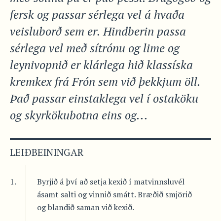
fersk og passar sérlega vel á hvaða
veisluborð sem er. Hindberin passa
sérlega vel með sítrónu og lime og
leynivopnið er klárlega hið klassíska
kremkex frá Frón sem við þekkjum öll.
Það passar einstaklega vel í ostaköku
og skyrkökubotna eins og...
LEIÐBEININGAR
1.
Byrjið á því að setja kexið í matvinnsluvél
ásamt salti og vinnið smátt. Bræðið smjörið
og blandið saman við kexið.