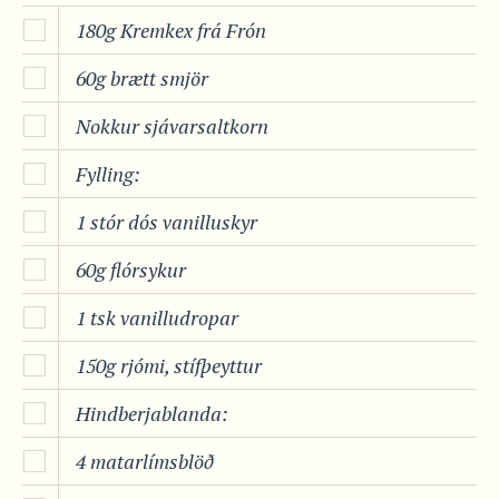
180g Kremkex frá Frón
60g brætt smjör
Nokkur sjávarsaltkorn
Fylling:
1 stór dós vanilluskyr
60g flórsykur
1 tsk vanilludropar
150g rjómi, stífþeyttur
Hindberjablanda:
4 matarlímsblöð