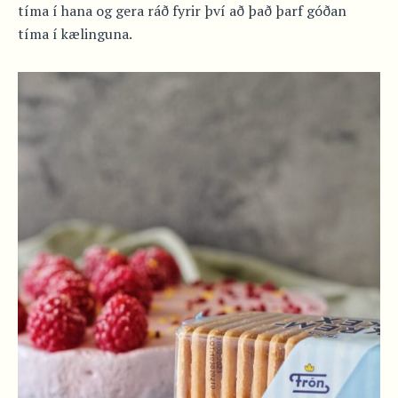
tíma í hana og gera ráð fyrir því að það þarf góðan
tíma í kælinguna.