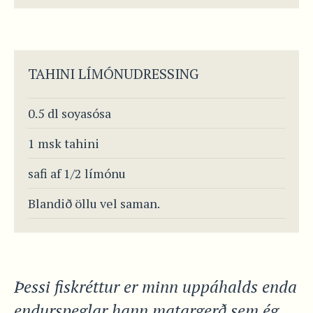
TAHINI LÍMÓNUDRESSING
0.5 dl soyasósa
1 msk tahini
safi af 1/2 límónu
Blandið öllu vel saman.
Þessi fiskréttur er minn uppáhalds enda
endurspeglar hann matargerð sem ég