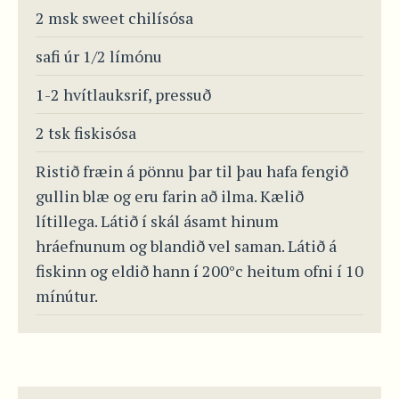
2 msk sweet chilísósa
safi úr 1/2 límónu
1-2 hvítlauksrif, pressuð
2 tsk fiskisósa
Ristið fræin á pönnu þar til þau hafa fengið
gullin blæ og eru farin að ilma. Kælið
lítillega. Látið í skál ásamt hinum
hráefnunum og blandið vel saman. Látið á
fiskinn og eldið hann í 200°c heitum ofni í 10
mínútur.