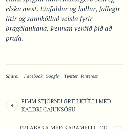
elska mest. Einfaldur og hollur, fallegir
litir og sannkölluð veisla fyrir
bragðlaukana. Þennan verðið þið að
prufa.
Share:
Facebook
Google+
Twitter
Pinterest
FIMM STJÖRNU GRILLKJÚLLI MEÐ
KALDRI CAJUNSÓSU
EPLABAKA MEÐ KARAMELLU OG