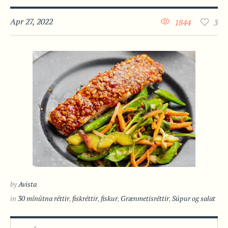
Apr 27, 2022
1844
3
by
Avista
in
30 mínútna réttir
,
fiskréttir
,
fiskur
,
Grænmetisréttir
,
Súpur og salat