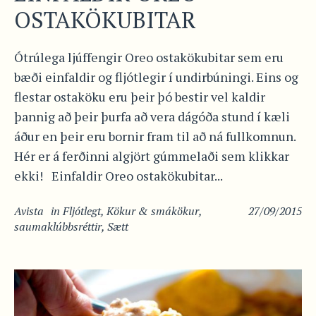
OSTAKÖKUBITAR
Ótrúlega ljúffengir Oreo ostakökubitar sem eru
bæði einfaldir og fljótlegir í undirbúningi. Eins og
flestar ostaköku eru þeir þó bestir vel kaldir
þannig að þeir þurfa að vera dágóða stund í kæli
áður en þeir eru bornir fram til að ná fullkomnun.
Hér er á ferðinni algjört gúmmelaði sem klikkar
ekki! Einfaldir Oreo ostakökubitar...
Avista
in
Fljótlegt
,
Kökur & smákökur
,
27/09/2015
saumaklúbbsréttir
,
Sætt