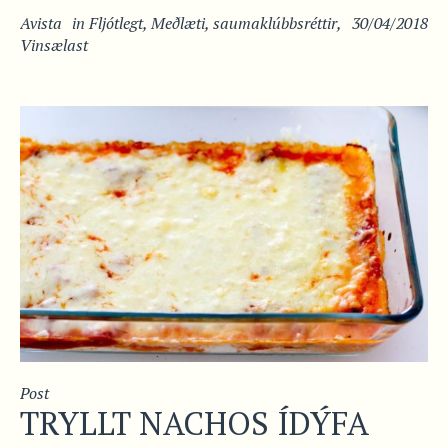
Avista
in
Fljótlegt
,
Meðlæti
,
saumaklúbbsréttir
,
30/04/2018
Vinsælast
Post
TRYLLT NACHOS ÍDÝFA