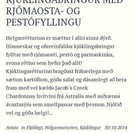
RJÓMAOSTA- OG
PESTÓFYLLINGU
Helgarrétturinn er mættur í allri sinni dýrð.
Himneskar og ofureinfaldar kjúklingabringur
fylltar með rjómaosti, pestó og parmaskinku,
svona réttur sem hefur það allt!
Kjúklingarétturinn bragðast frábærlega með
sætum kartöflum, góðu salat og dásamlegt að bera
fram með vel kældu Jacob´s Creek
Chardonnay hvítvíni frá Ástralíu með suðrænni
ávaxtasýru sem smellpassar með þessum. Njótið
vel og góða helgi!...
Avista
in
Fljótlegt
,
Helgarmaturinn
,
Kjúklingur
30/10/2014