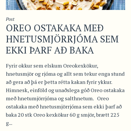
Post
OREO OSTAKAKA MEÐ
HNETUSMJÖRRJÓMA SEM
EKKI ÞARF AÐ BAKA
Fyrir okkur sem elskum Oreokexkökur,
hnetusmjör og rjóma og allt sem tekur enga stund
að gera að þá er þetta rétta kakan fyrir ykkur.
Himnesk, einföld og unaðslega góð Oreo ostakaka
með hnetumjörrjóma og salthnetum. Oreo
ostakaka með hnetusmjörrjóma sem ekki þarf að
baka 20 stk Oreo kexkökur 60 g smjör, brætt 225
g...