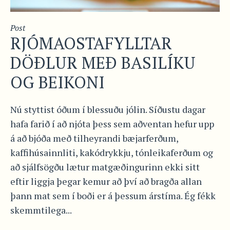
Post
RJÓMAOSTAFYLLTAR
DÖÐLUR MEÐ BASILÍKU
OG BEIKONI
Nú styttist óðum í blessuðu jólin. Síðustu dagar
hafa farið í að njóta þess sem aðventan hefur upp
á að bjóða með tilheyrandi bæjarferðum,
kaffihúsainnliti, kakódrykkju, tónleikaferðum og
að sjálfsögðu lætur matgæðingurinn ekki sitt
eftir liggja þegar kemur að því að bragða allan
þann mat sem í boði er á þessum árstíma. Ég fékk
skemmtilega...