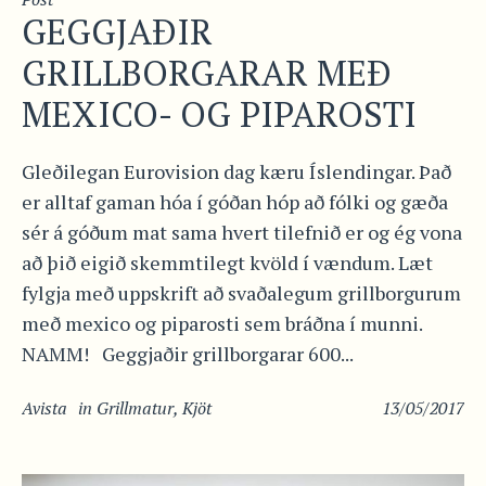
GEGGJAÐIR
GRILLBORGARAR MEÐ
MEXICO- OG PIPAROSTI
Gleðilegan Eurovision dag kæru Íslendingar. Það
er alltaf gaman hóa í góðan hóp að fólki og gæða
sér á góðum mat sama hvert tilefnið er og ég vona
að þið eigið skemmtilegt kvöld í vændum. Læt
fylgja með uppskrift að svaðalegum grillborgurum
með mexico og piparosti sem bráðna í munni.
NAMM! Geggjaðir grillborgarar 600...
Avista
in
Grillmatur
,
Kjöt
13/05/2017