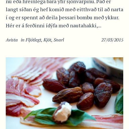
nú eða hreinlega bara yfir sjónvarpinu. Það er
langt síðan ég hef komið með eitthvað til að narta
í og er spennt að deila þessari bombu með ykkur.
Hér er á ferðinni ídýfa með nautahakki,...
Avista
in
Fljótlegt
,
Kjöt
,
Snarl
27/03/2015