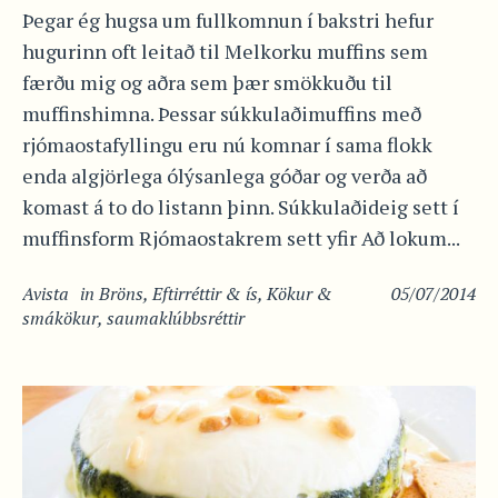
Þegar ég hugsa um fullkomnun í bakstri hefur
hugurinn oft leitað til Melkorku muffins sem
færðu mig og aðra sem þær smökkuðu til
muffinshimna. Þessar súkkulaðimuffins með
rjómaostafyllingu eru nú komnar í sama flokk
enda algjörlega ólýsanlega góðar og verða að
komast á to do listann þinn. Súkkulaðideig sett í
muffinsform Rjómaostakrem sett yfir Að lokum...
Avista
in
Bröns
,
Eftirréttir & ís
,
Kökur &
05/07/2014
smákökur
,
saumaklúbbsréttir