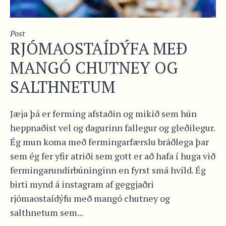
Post
RJÓMAOSTAÍDÝFA MEÐ
MANGÓ CHUTNEY OG
SALTHNETUM
Jæja þá er ferming afstaðin og mikið sem hún
heppnaðist vel og dagurinn fallegur og gleðilegur.
Ég mun koma með fermingarfærslu bráðlega þar
sem ég fer yfir atriði sem gott er að hafa í huga við
fermingarundirbúninginn en fyrst smá hvíld. Ég
birti mynd á instagram af geggjaðri
rjómaostaídýfu með mangó chutney og
salthnetum sem...