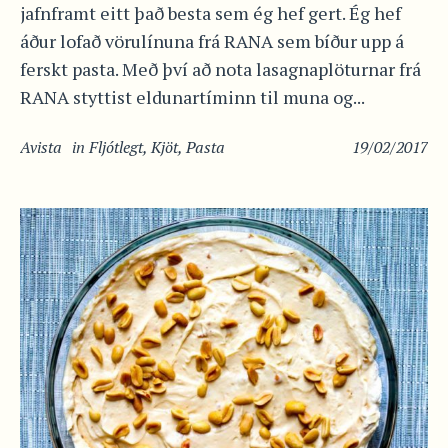
jafnframt eitt það besta sem ég hef gert. Ég hef
áður lofað vörulínuna frá RANA sem bíður upp á
ferskt pasta. Með því að nota lasagnaplöturnar frá
RANA styttist eldunartíminn til muna og...
Avista
in
Fljótlegt
,
Kjöt
,
Pasta
19/02/2017