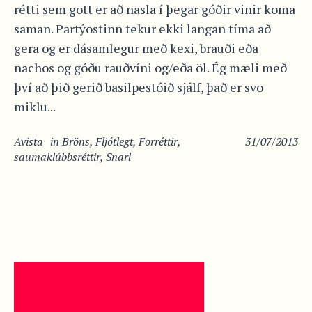
rétti sem gott er að nasla í þegar góðir vinir koma
saman. Partýostinn tekur ekki langan tíma að
gera og er dásamlegur með kexi, brauði eða
nachos og góðu rauðvíni og/eða öl. Ég mæli með
því að þið gerið basilpestóið sjálf, það er svo
miklu...
Avista
in
Bröns
,
Fljótlegt
,
Forréttir
,
31/07/2013
saumaklúbbsréttir
,
Snarl