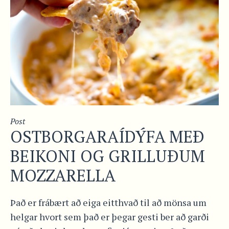
Post
OSTBORGARAÍDÝFA MEÐ
BEIKONI OG GRILLUÐUM
MOZZARELLA
Það er frábært að eiga eitthvað til að mönsa um
helgar hvort sem það er þegar gesti ber að garði