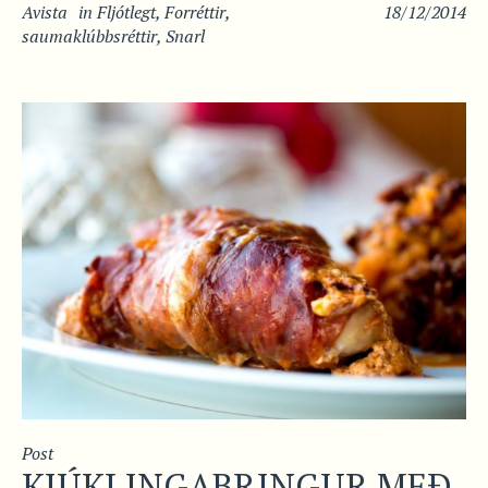
Avista
in
Fljótlegt
,
Forréttir
,
18/12/2014
saumaklúbbsréttir
,
Snarl
Post
KJÚKLINGABRINGUR MEÐ