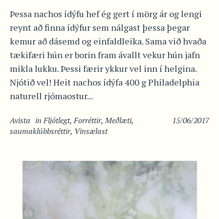
Þessa nachos ídýfu hef ég gert í mörg ár og lengi
reynt að finna ídýfur sem nálgast þessa þegar
kemur að dásemd og einfaldleika. Sama við hvaða
tækifæri hún er borin fram ávallt vekur hún jafn
mikla lukku. Þessi færir ykkur vel inn í helgina.
Njótið vel! Heit nachos ídýfa 400 g Philadelphia
naturell rjómaostur...
Avista
in
Fljótlegt
,
Forréttir
,
Meðlæti
,
15/06/2017
saumaklúbbsréttir
,
Vinsælast