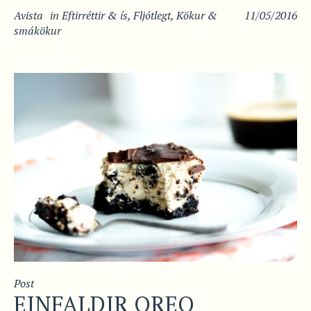
Avista
in
Eftirréttir & ís
,
Fljótlegt
,
Kökur &
11/05/2016
smákökur
Post
EINFALDIR OREO