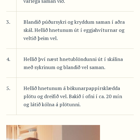
varlega saman við.
3.
Blandið púðursykri og kryddum saman í aðra
skál. Hellið hnetunum út í eggjahvíturnar og
veltið þeim vel.
4.
Hellið því næst hnetublöndunni út í skálina
með sykrinum og blandið vel saman.
5.
Hellið hnetunum á bökunarpappírsklædda
plötu og dreifið vel. Bakið í ofni í ca. 20 mín
og látið kólna á plötunni.