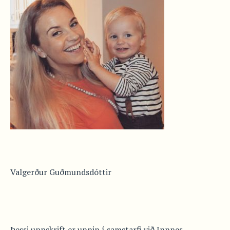
Valgerður Guðmundsdóttir
Þessi uppskrift er unnin í samstarfi við Innnes.