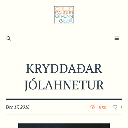
KRYDDAÐAR
JÓLAHNETUR
Dec 17, 2018
1027
1