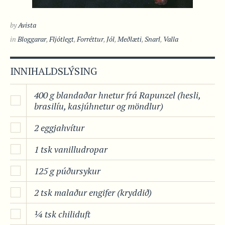
by
Avista
in
Bloggarar
,
Fljótlegt
,
Forréttur
,
Jól
,
Meðlæti
,
Snarl
,
Valla
INNIHALDSLÝSING
400 g blandaðar hnetur frá Rapunzel (hesli,
brasilíu, kasjúhnetur og möndlur)
2 eggjahvítur
1 tsk vanilludropar
125 g púðursykur
2 tsk malaður engifer (kryddið)
¼ tsk chiliduft