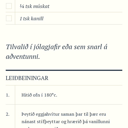
¼ tsk múskat
1 tsk kanill
Tilvalið í jólagjafir eða sem snarl á
aðventunni.
LEIÐBEININGAR
1.
Hitið ofn í 180°c.
2.
Þeytið eggjahvítur saman þar til þær eru
nánast stífþeyttar og hrærið þá vanillunni