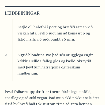
LEIÐBEININGAR
1.
Setjið öll hráefni í pott og bræðið saman við
vægan hita, leyfið suðunni að koma upp og
látið malla við suðupunkt í 5 mín.
2.
Sigtið blönduna svo það séu örugglega engir
kekkir. Hellið í falleg glös og kælið. Skreytið
með þeyttum hafrarjóma og ferskum
hindberjum.
Þessi frábæra uppskrift er í senn fáránlega einföld,
sparileg og að auki vegan. Það mun ekki nokkur sála átta
sig á því hvað það tók stuttan tíma að gera þennan