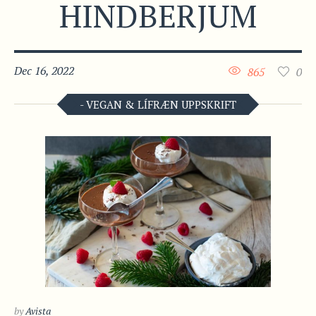
HINDBERJUM
Dec 16, 2022
865
0
- VEGAN & LÍFRÆN UPPSKRIFT
by
Avista