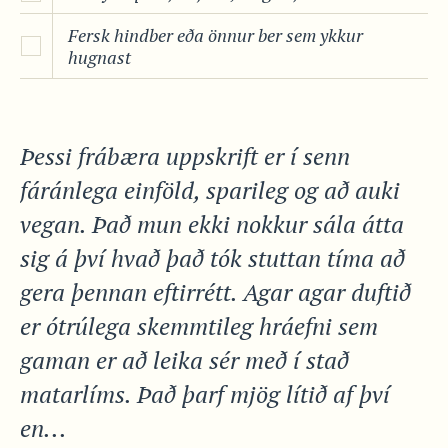
Fersk hindber eða önnur ber sem ykkur
hugnast
Þessi frábæra uppskrift er í senn
fáránlega einföld, sparileg og að auki
vegan. Það mun ekki nokkur sála átta
sig á því hvað það tók stuttan tíma að
gera þennan eftirrétt. Agar agar duftið
er ótrúlega skemmtileg hráefni sem
gaman er að leika sér með í stað
matarlíms. Það þarf mjög lítið af því
en...