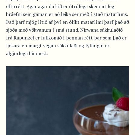
eftirrétt. Agar agar duftið er ótrúlega skemmtileg
hráefni sem gaman er að leika sér með í stað matarlíms.
Það þarf mjög lítið af því en ólíkt matarlími þarf það að
sjóða með vökvanum í smá stund. Nirwana súkkulaðið
frá Rapunzel er fullkomið í þennan rétt þar sem það er
ljósara en margt vegan súkkulaði og fyllingin er
algjörlega himnesk.