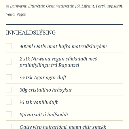
in
Barnvænt
,
Eftirréttir
,
Grænmetisréttir
,
Jól
,
Lífrænt
,
Partý
,
uppskrift
,
Valla
,
Vegan
INNIHALDSLÝSING
400ml Oatly imat hafra matreiðslurjómi
2 stk Nirwana vegan súkkulaði með
pralínfyllingu frá Rapunzel
½ tsk Agar agar duft
30g cristallino hrásykur
¼ tsk vanilluduft
Sjávarsalt á hnífsoddi
Oatly visp hafrarjómi, magn eftir smekk