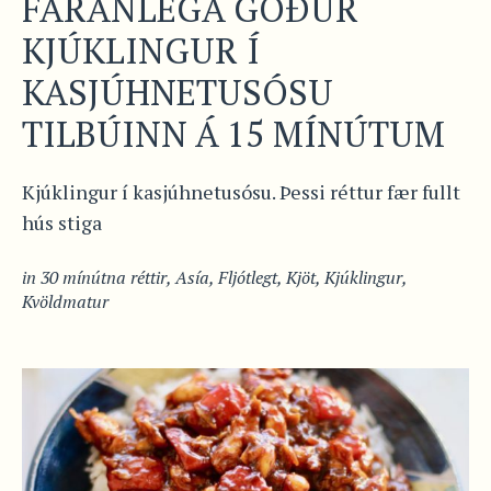
FÁRÁNLEGA GÓÐUR
KJÚKLINGUR Í
KASJÚHNETUSÓSU
TILBÚINN Á 15 MÍNÚTUM
Kjúklingur í kasjúhnetusósu. Þessi réttur fær fullt
hús stiga
in
30 mínútna réttir
,
Asía
,
Fljótlegt
,
Kjöt
,
Kjúklingur
,
Kvöldmatur