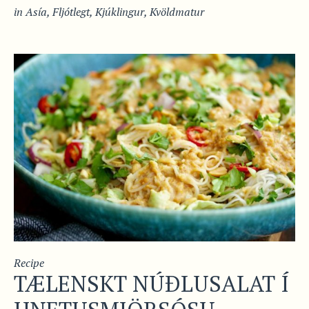
in
Asía
,
Fljótlegt
,
Kjúklingur
,
Kvöldmatur
Recipe
TÆLENSKT NÚÐLUSALAT Í