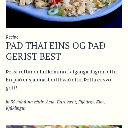
Recipe
PAD THAI EINS OG ÞAÐ
GERIST BEST
Þessi réttur er fullkominn í afganga daginn eftir.
En það er sjaldnast eitthvað eftir. Þetta er svo
gott!
in
30 mínútna réttir
,
Asía
,
Barnvænt
,
Fljótlegt
,
Kjöt
,
Kjúklingur