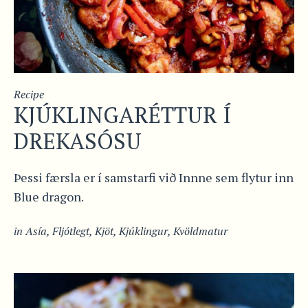
Recipe
KJÚKLINGARÉTTUR Í
DREKASÓSU
Þessi færsla er í samstarfi við Innne sem flytur inn
Blue dragon.
in
Asía
,
Fljótlegt
,
Kjöt
,
Kjúklingur
,
Kvöldmatur