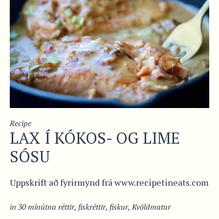
Recipe
LAX Í KÓKOS- OG LIME
SÓSU
Uppskrift að fyrirmynd frá www.recipetineats.com
in
30 mínútna réttir
,
fiskréttir
,
fiskur
,
Kvöldmatur