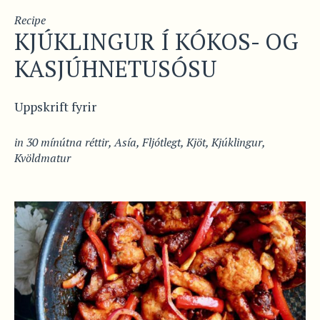
Recipe
KJÚKLINGUR Í KÓKOS- OG
KASJÚHNETUSÓSU
Uppskrift fyrir
in
30 mínútna réttir
,
Asía
,
Fljótlegt
,
Kjöt
,
Kjúklingur
,
Kvöldmatur