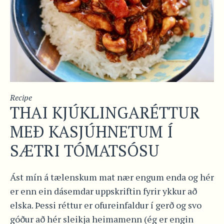
Recipe
THAI KJÚKLINGARÉTTUR
MEÐ KASJÚHNETUM Í
SÆTRI TÓMATSÓSU
Ást mín á tælenskum mat nær engum enda og hér
er enn ein dásemdar uppskriftin fyrir ykkur að
elska. Þessi réttur er ofureinfaldur í gerð og svo
góður að hér sleikja heimamenn (ég er engin