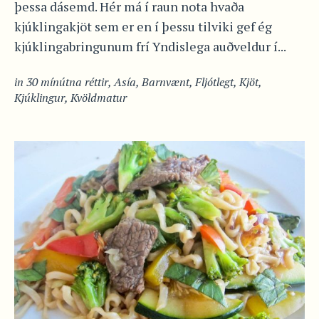
þessa dásemd. Hér má í raun nota hvaða
kjúklingakjöt sem er en í þessu tilviki gef ég
kjúklingabringunum frí Yndislega auðveldur í...
in
30 mínútna réttir
,
Asía
,
Barnvænt
,
Fljótlegt
,
Kjöt
,
Kjúklingur
,
Kvöldmatur