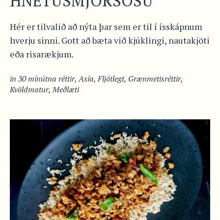
HNETUSMJÖRSÓSU
Hér er tilvalið að nýta þar sem er til í ísskápnum
hverju sinni. Gott að bæta við kjúklingi, nautakjöti
eða risarækjum.
in
30 mínútna réttir
,
Asía
,
Fljótlegt
,
Grænmetisréttir
,
Kvöldmatur
,
Meðlæti