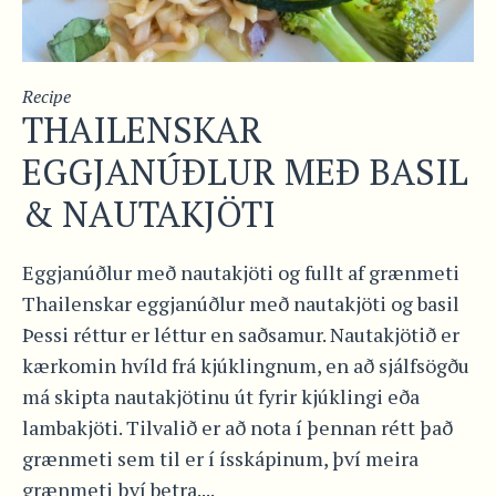
Recipe
THAILENSKAR
EGGJANÚÐLUR MEÐ BASIL
& NAUTAKJÖTI
Eggjanúðlur með nautakjöti og fullt af grænmeti
Thailenskar eggjanúðlur með nautakjöti og basil
Þessi réttur er léttur en saðsamur. Nautakjötið er
kærkomin hvíld frá kjúklingnum, en að sjálfsögðu
má skipta nautakjötinu út fyrir kjúklingi eða
lambakjöti. Tilvalið er að nota í þennan rétt það
grænmeti sem til er í ísskápinum, því meira
grænmeti því betra....