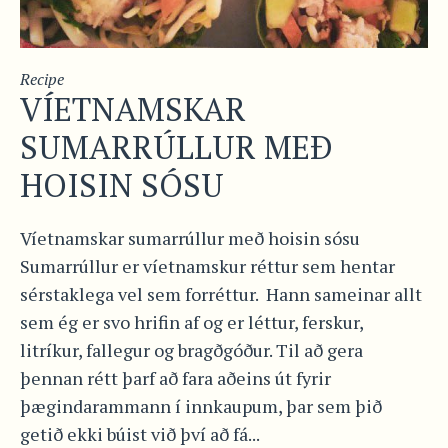
Recipe
VÍETNAMSKAR
SUMARRÚLLUR MEÐ
HOISIN SÓSU
Víetnamskar sumarrúllur með hoisin sósu
Sumarrúllur er víetnamskur réttur sem hentar
sérstaklega vel sem forréttur. Hann sameinar allt
sem ég er svo hrifin af og er léttur, ferskur,
litríkur, fallegur og bragðgóður. Til að gera
þennan rétt þarf að fara aðeins út fyrir
þægindarammann í innkaupum, þar sem þið
getið ekki búist við því að fá...