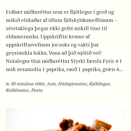
Frábær núðluréttur sem er fljótlegur í gerð og
mikið elskaður af öllum fjölskyldumeðlimum –
sérstaklega þegar ekki gefst mikill tími til
eldamennsku. Uppskriftin kemur af
uppskriftarvefnum jocooks og vakti þar
geysimikla lukku. Vona að þið njótið vel!
Notalegur thai núðluréttur Styrkt færsla Fyrir 4 1
msk sesamolía 1 paprika, rauð 1 paprika, græn 4...
in
30 mínútna réttir
,
Asía
,
Hádegismatur
,
Kjúklingur
,
Kvöldmatur
,
Pasta