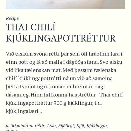
Recipe
THAI CHILÍ
KJÚKLINGAPOTTRÉTTUR
Við elskum svona rétti þar sem öll hráefnin fara í
einn pott og fá að malla í dágóða stund. Svo elsku
við líka tælenskan mat. Með þessum tælenska
chilí kjúklingapottrétti náum við að sameina
þetta tvennt og útkoman er hreint út sagt
dásamleg. Hinn fullkomni haustréttur Thai chilí
kjúklingapottréttur 900 g kjúklingur, t.d.
kjúklingalæri...
in
30 mínútna réttir
,
Asía
,
Fljótlegt
,
Kjöt
,
Kjúklingur
,