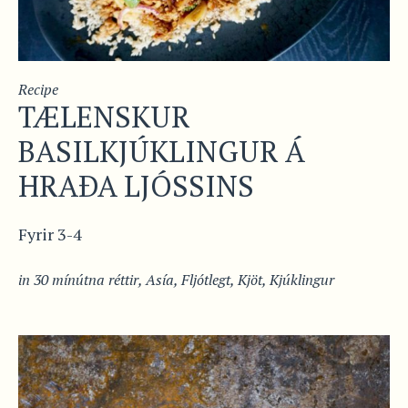
Recipe
TÆLENSKUR
BASILKJÚKLINGUR Á
HRAÐA LJÓSSINS
Fyrir 3-4
in
30 mínútna réttir
,
Asía
,
Fljótlegt
,
Kjöt
,
Kjúklingur