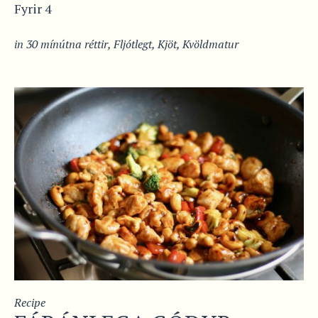
Fyrir 4
in
30 mínútna réttir
,
Fljótlegt
,
Kjöt
,
Kvöldmatur
Recipe