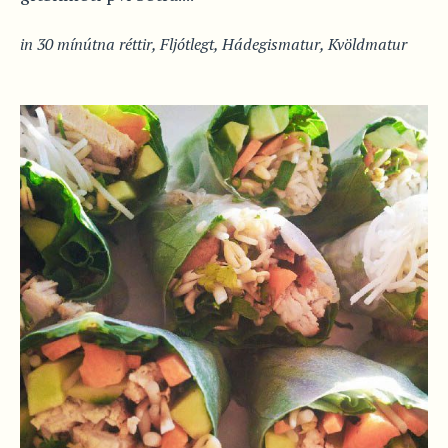
in
30 mínútna réttir
,
Fljótlegt
,
Hádegismatur
,
Kvöldmatur