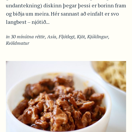
undantekning) diskinn þegar þessi er borinn fram
og biðja um meira. Hér sannast að einfalt er svo
langbest – njótið...
in
30 mínútna réttir
,
Asía
,
Fljótlegt
,
Kjöt
,
Kjúklingur
,
Kvöldmatur