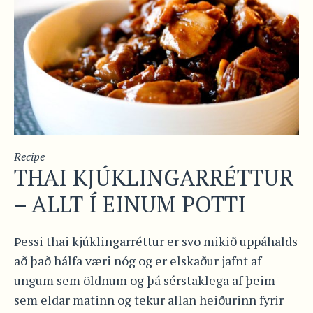
Recipe
THAI KJÚKLINGARRÉTTUR
– ALLT Í EINUM POTTI
Þessi thai kjúklingarréttur er svo mikið uppáhalds
að það hálfa væri nóg og er elskaður jafnt af
ungum sem öldnum og þá sérstaklega af þeim
sem eldar matinn og tekur allan heiðurinn fyrir