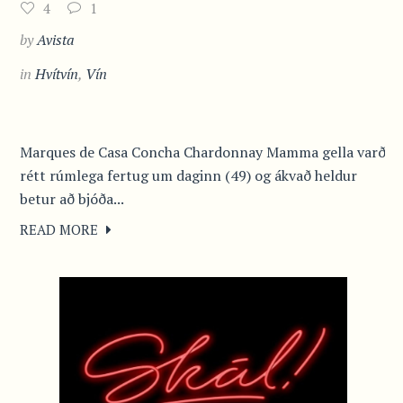
4
1
by
Avista
in
Hvítvín
,
Vín
Marques de Casa Concha Chardonnay Mamma gella varð
rétt rúmlega fertug um daginn (49) og ákvað heldur
betur að bjóða...
READ MORE