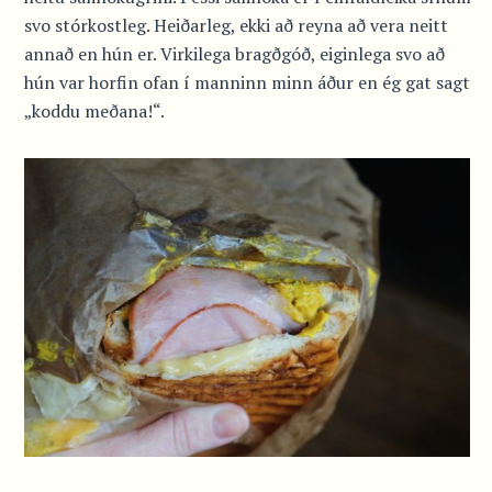
svo stórkostleg. Heiðarleg, ekki að reyna að vera neitt
annað en hún er. Virkilega bragðgóð, eiginlega svo að
hún var horfin ofan í manninn minn áður en ég gat sagt
„koddu meðana!“.