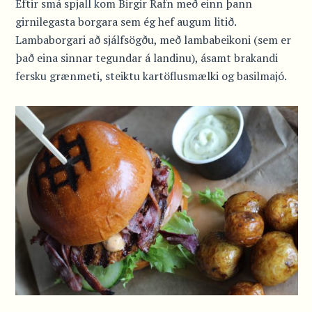
Eftir smá spjall kom Birgir Rafn með einn þann
girnilegasta borgara sem ég hef augum litið.
Lambaborgari að sjálfsögðu, með lambabeikoni (sem er
það eina sinnar tegundar á landinu), ásamt brakandi
fersku grænmeti, steiktu kartöflusmælki og basilmajó.