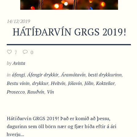
14/12/2019
HÁTÍÐARVÍN GRGS 2019!
7
0
by
Avista
in
áfengi
,
Áfengir drykkir
,
Áramótavín
,
besti drykkurinn
,
Bestu vínin
,
drykkur
,
Hvítvín
,
Jólavín
,
Jólin
,
Kokteilar
,
Prosecco
,
Rauðvín
,
Vín
Hátíðarvín GRGS 2019! Það er komið að þessu,
dagurinn sem öll börn nær og fjær bíða eftir á ári
hverju...