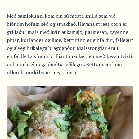
Með samlokunni kom ein sú mesta snilld sem við
hjónum höfum séð og smakkað. Havana street corn er
grillaður maís með hvítlauksmajó, parmesan, cayenne
pipar, kóríander og lime. Rétturinn er einfaldur, fallegur
og alveg hrikalega bragðgóður. Maísstönglar eru í
einfaldleika sínum brilliant meðlæti en með þessu tvisti
er hann hreinlega ómótstæðilegur. Réttur sem kom
okkur kannski hvað mest á óvart.