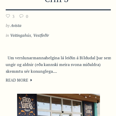
3
0
by
Avista
in
Veitingahús
,
Vestfirðir
Um verslunarmannahelgina lá leiðin á Bíldudal þar sem
ungir og aldnir (eða kannski meira svona miðaldra)
skemmtu sér konunglega....
READ MORE