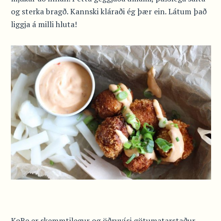
og sterka bragð. Kannski kláraði ég þær ein. Látum það
liggja á milli hluta!
KoRe er skemmtilegur og öðruvísi götumatarstaður.