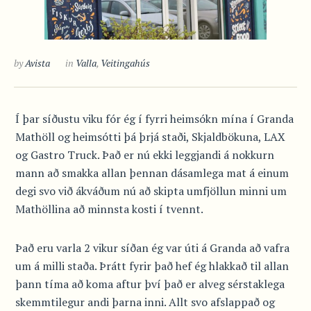
by
Avista
in
Valla
,
Veitingahús
Í þar síðustu viku fór ég í fyrri heimsókn mína í Granda
Mathöll og heimsótti þá þrjá staði, Skjaldbökuna, LAX
og Gastro Truck. Það er nú ekki leggjandi á nokkurn
mann að smakka allan þennan dásamlega mat á einum
degi svo við ákváðum nú að skipta umfjöllun minni um
Mathöllina að minnsta kosti í tvennt.
Það eru varla 2 vikur síðan ég var úti á Granda að vafra
um á milli staða. Þrátt fyrir það hef ég hlakkað til allan
þann tíma að koma aftur því það er alveg sérstaklega
skemmtilegur andi þarna inni. Allt svo afslappað og