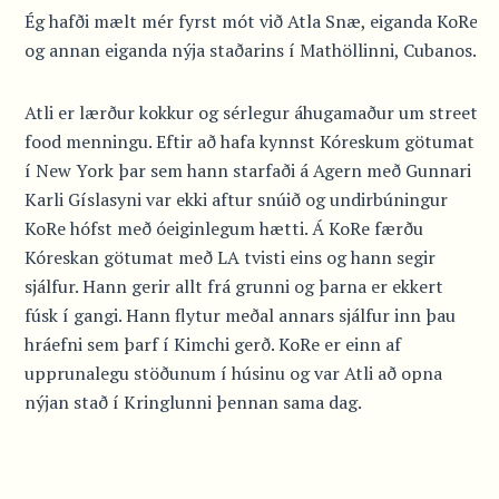
Ég hafði mælt mér fyrst mót við Atla Snæ, eiganda KoRe
og annan eiganda nýja staðarins í Mathöllinni, Cubanos.
Atli er lærður kokkur og sérlegur áhugamaður um street
food menningu. Eftir að hafa kynnst Kóreskum götumat
í New York þar sem hann starfaði á Agern með Gunnari
Karli Gíslasyni var ekki aftur snúið og undirbúningur
KoRe hófst með óeiginlegum hætti. Á KoRe færðu
Kóreskan götumat með LA tvisti eins og hann segir
sjálfur. Hann gerir allt frá grunni og þarna er ekkert
fúsk í gangi. Hann flytur meðal annars sjálfur inn þau
hráefni sem þarf í Kimchi gerð. KoRe er einn af
upprunalegu stöðunum í húsinu og var Atli að opna
nýjan stað í Kringlunni þennan sama dag.