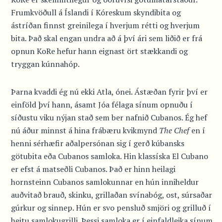
Frumkvöðull á Íslandi í Kóreskum skyndibita og
ástríðan finnst greinilega í hverjum rétti og hverjum
bita. Það skal engan undra að á því ári sem liðið er frá
opnun KoRe hefur hann eignast ört stækkandi og
tryggan kúnnahóp.
Þarna kvaddi ég nú ekki Atla, ónei. Ástæðan fyrir því er
einföld því hann, ásamt Jóa félaga sínum opnuðu í
síðustu viku nýjan stað sem ber nafnið Cubanos. Ég hef
nú áður minnst á hina frábæru kvikmynd
The Chef
en í
henni sérhæfir aðalpersónan sig í gerð kúbansks
götubita eða Cubanos samloka. Hin klassíska El Cubano
er efst á matseðli Cubanos. Það er hinn heilagi
hornsteinn Cubanos samlokunnar en hún inniheldur
auðvitað brauð, skinku, grillaðan svínabóg, ost, súrsaðar
gúrkur og sinnep. Hún er svo pensluð smjöri og grilluð í
heitu samlokugrilli. Þessi samloka er í einfaldleika sínum