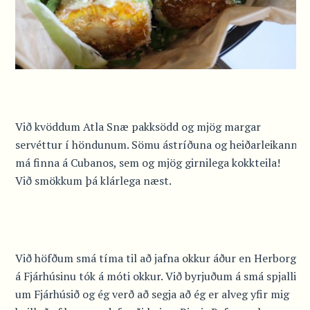
Við kvöddum Atla Snæ pakksödd og mjög margar
servéttur í höndunum. Sömu ástríðuna og heiðarleikann
má finna á Cubanos, sem og mjög girnilega kokkteila!
Við smökkum þá klárlega næst.
Við höfðum smá tíma til að jafna okkur áður en Herborg
á Fjárhúsinu tók á móti okkur. Við byrjuðum á smá spjalli
um Fjárhúsið og ég verð að segja að ég er alveg yfir mig