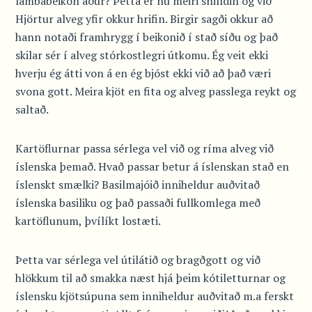
lambabeikon áður? Þetta er nú meiri snilldin og við
Hjörtur alveg yfir okkur hrifin. Birgir sagði okkur að
hann notaði framhrygg í beikonið í stað síðu og það
skilar sér í alveg stórkostlegri útkomu. Ég veit ekki
hverju ég átti von á en ég bjóst ekki við að það væri
svona gott. Meira kjöt en fita og alveg passlega reykt og
saltað.
Kartöflurnar passa sérlega vel við og ríma alveg við
íslenska þemað. Hvað passar betur á íslenskan stað en
íslenskt smælki? Basilmajóið inniheldur auðvitað
íslenska basiliku og það passaði fullkomlega með
kartöflunum, þvílíkt lostæti.
Þetta var sérlega vel útilátið og bragðgott og við
hlökkum til að smakka næst hjá þeim kótiletturnar og
íslensku kjötsúpuna sem inniheldur auðvitað m.a ferskt