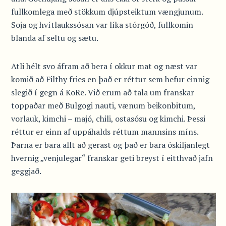
fullkomlega með stökkum djúpsteiktum vængjunum.
Soja og hvítlaukssósan var líka stórgóð, fullkomin
blanda af seltu og sætu.
Atli hélt svo áfram að bera í okkur mat og næst var
komið að Filthy fries en það er réttur sem hefur einnig
slegið í gegn á KoRe. Við erum að tala um franskar
toppaðar með Bulgogi nauti, vænum beikonbitum,
vorlauk, kimchi – majó, chili, ostasósu og kimchi. Þessi
réttur er einn af uppáhalds réttum mannsins míns.
Þarna er bara allt að gerast og það er bara óskiljanlegt
hvernig „venjulegar“ franskar geti breyst í eitthvað jafn
geggjað.