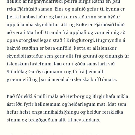
heilluð af hugmyndafræði þeirra Birgis Rafns en þau
reka Fjárhúsið saman. Eins og nafnið gefur til kynna er
þetta lambastaður og bara eini staðurinn sem býður
upp á lamba skyndibita. Líkt og KoRe er Fjárhúsið búið
að vera í Mathöll Granda frá upphafi og voru einnig að
opna stórglæsilegan stað í Kringlutorgi. Hugmyndin á
bakvið staðinn er bara einföld. Þetta er alíslenskur
skyndibitastaður sem gerir allt frá grunni og einungis úr
íslenskum hráefnum. Þau eru í góðu samstarfi við
Sölufélag Garðyrkjumanna og fá frá þeim allt
grænmetið og þar á meðal al-íslenska bufftómata.
Það fór ekki á milli mála að Herborg og Birgir hafa mikla
ástríðu fyrir heilnæmum og heiðarlegum mat. Mat sem
hefur helst enga innihaldslýsingu og heldur ferskleika
sínum og bragðgæðum allt til neytandans.