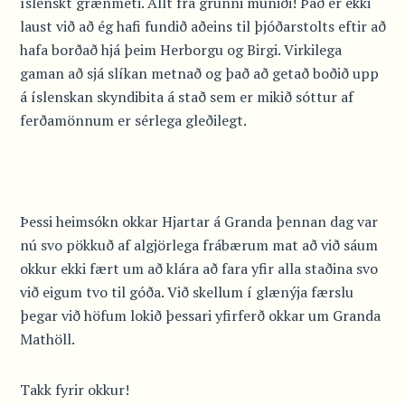
íslenskt grænmeti. Allt frá grunni muniði! Það er ekki
laust við að ég hafi fundið aðeins til þjóðarstolts eftir að
hafa borðað hjá þeim Herborgu og Birgi. Virkilega
gaman að sjá slíkan metnað og það að getað boðið upp
á íslenskan skyndibita á stað sem er mikið sóttur af
ferðamönnum er sérlega gleðilegt.
Þessi heimsókn okkar Hjartar á Granda þennan dag var
nú svo pökkuð af algjörlega frábærum mat að við sáum
okkur ekki fært um að klára að fara yfir alla staðina svo
við eigum tvo til góða. Við skellum í glænýja færslu
þegar við höfum lokið þessari yfirferð okkar um Granda
Mathöll.
Takk fyrir okkur!