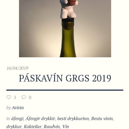
16/04/2019
PÁSKAVÍN GRGS 2019
3
0
by
Avista
in
áfengi
,
Áfengir drykkir
,
besti drykkurinn
,
Bestu vínin
,
drykkur
,
Kokteilar
,
Rauðvín
,
Vín