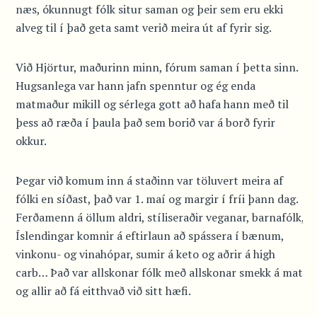
næs, ókunnugt fólk situr saman og þeir sem eru ekki
alveg til í það geta samt verið meira út af fyrir sig.
Við Hjörtur, maðurinn minn, fórum saman í þetta sinn.
Hugsanlega var hann jafn spenntur og ég enda
matmaður mikill og sérlega gott að hafa hann með til
þess að ræða í þaula það sem borið var á borð fyrir
okkur.
Þegar við komum inn á staðinn var töluvert meira af
fólki en síðast, það var 1. maí og margir í fríi þann dag.
Ferðamenn á öllum aldri, stíliseraðir veganar, barnafólk,
Íslendingar komnir á eftirlaun að spássera í bænum,
vinkonu- og vinahópar, sumir á keto og aðrir á high
carb… Það var allskonar fólk með allskonar smekk á mat
og allir að fá eitthvað við sitt hæfi.