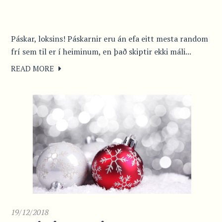
Páskar, loksins! Páskarnir eru án efa eitt mesta random
frí sem til er í heiminum, en það skiptir ekki máli...
READ MORE
19/12/2018