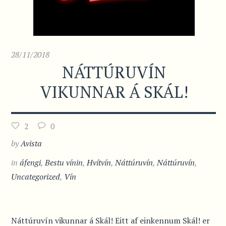
28/11/2018
NÁTTÚRUVÍN
VIKUNNAR Á SKÁL!
2
0
by
Avista
in
áfengi
,
Bestu vínin
,
Hvítvín
,
Náttúruvín
,
Náttúruvín
,
Uncategorized
,
Vín
Náttúruvín vikunnar á Skál! Eitt af einkennum Skál! er