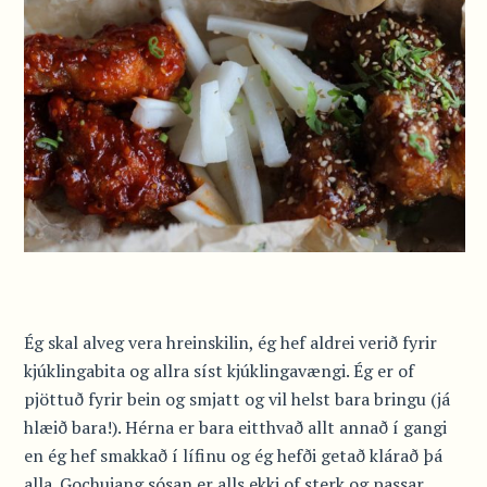
Ég skal alveg vera hreinskilin, ég hef aldrei verið fyrir
kjúklingabita og allra síst kjúklingavængi. Ég er of
pjöttuð fyrir bein og smjatt og vil helst bara bringu (já
hlæið bara!). Hérna er bara eitthvað allt annað í gangi
en ég hef smakkað í lífinu og ég hefði getað klárað þá
alla. Gochujang sósan er alls ekki of sterk og passar