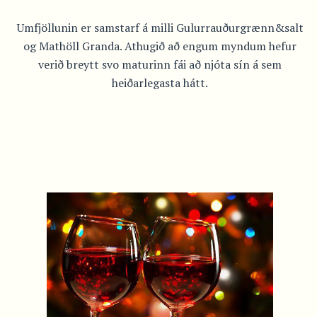
Umfjöllunin er samstarf á milli Gulurrauðurgrænn&salt
og Mathöll Granda. Athugið að engum myndum hefur
verið breytt svo maturinn fái að njóta sín á sem
heiðarlegasta hátt.