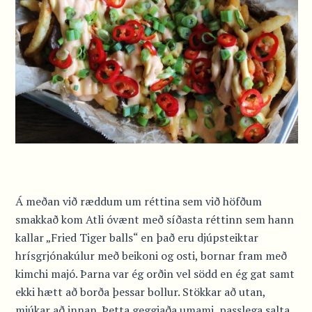
Á meðan við ræddum um réttina sem við höfðum
smakkað kom Atli óvænt með síðasta réttinn sem hann
kallar „Fried Tiger balls“ en það eru djúpsteiktar
hrísgrjónakúlur með beikoni og osti, bornar fram með
kimchi majó. Þarna var ég orðin vel södd en ég gat samt
ekki hætt að borða þessar bollur. Stökkar að utan,
mjúkar að innan. Þetta geggjaða umami, passlega salta