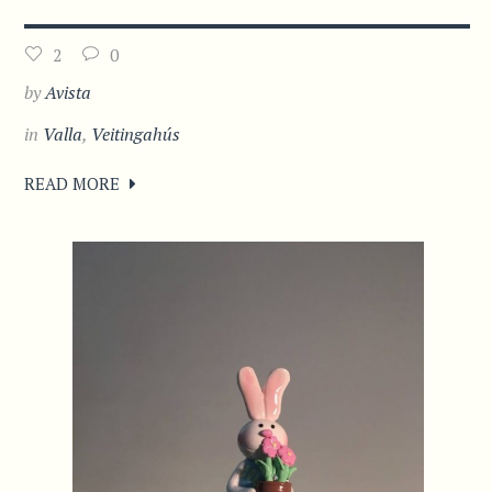
2
0
by
Avista
in
Valla
,
Veitingahús
READ MORE