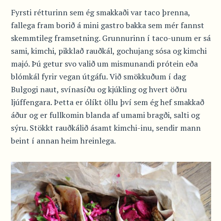
Fyrsti rétturinn sem ég smakkaði var taco þrenna,
fallega fram borið á mini gastro bakka sem mér fannst
skemmtileg framsetning. Grunnurinn í taco-unum er sá
sami, kimchi, pikklað rauðkál, gochujang sósa og kimchi
majó. Þú getur svo valið um mismunandi prótein eða
blómkál fyrir vegan útgáfu. Við smökkuðum í dag
Bulgogi naut, svínasíðu og kjúkling og hvert öðru
ljúffengara. Þetta er ólíkt öllu því sem ég hef smakkað
áður og er fullkomin blanda af umami bragði, salti og
sýru. Stökkt rauðkálið ásamt kimchi-inu, sendir mann
beint í annan heim hreinlega.