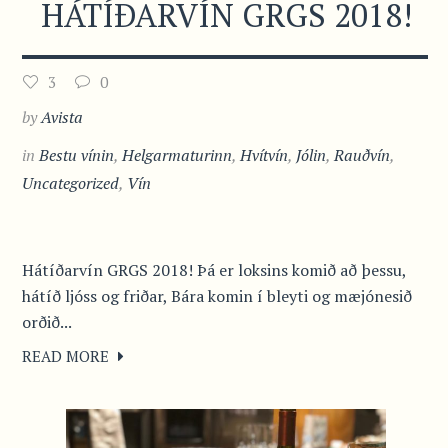
HÁTÍÐARVÍN GRGS 2018!
3
0
by
Avista
in
Bestu vínin
,
Helgarmaturinn
,
Hvítvín
,
Jólin
,
Rauðvín
,
Uncategorized
,
Vín
Hátíðarvín GRGS 2018! Þá er loksins komið að þessu,
hátíð ljóss og friðar, Bára komin í bleyti og mæjónesið
orðið...
READ MORE