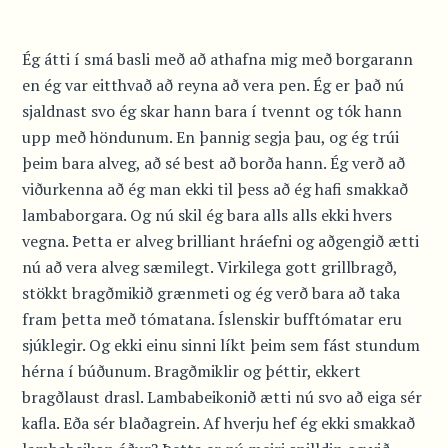
Ég átti í smá basli með að athafna mig með borgarann
en ég var eitthvað að reyna að vera pen. Ég er það nú
sjaldnast svo ég skar hann bara í tvennt og tók hann
upp með höndunum. En þannig segja þau, og ég trúi
þeim bara alveg, að sé best að borða hann. Ég verð að
viðurkenna að ég man ekki til þess að ég hafi smakkað
lambaborgara. Og nú skil ég bara alls alls ekki hvers
vegna. Þetta er alveg brilliant hráefni og aðgengið ætti
nú að vera alveg sæmilegt. Virkilega gott grillbragð,
stökkt bragðmikið grænmeti og ég verð bara að taka
fram þetta með tómatana. Íslenskir bufftómatar eru
sjúklegir. Og ekki einu sinni líkt þeim sem fást stundum
hérna í búðunum. Bragðmiklir og þéttir, ekkert
bragðlaust drasl. Lambabeikonið ætti nú svo að eiga sér
kafla. Eða sér blaðagrein. Af hverju hef ég ekki smakkað