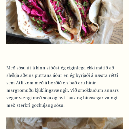
Með sósu út á kinn stóðst ég eiginlega ekki mátið að
sleikja aðeins puttana áður en ég byrjaði á næsta rétti
sem Atli kom með á borðið en það eru hinir
margrómuðu kjúklingavængir. Við smökkuðum annars
vegar vængi með soja og hvítlauk og hinsvegar vængi
með sterkri gochujang sósu.