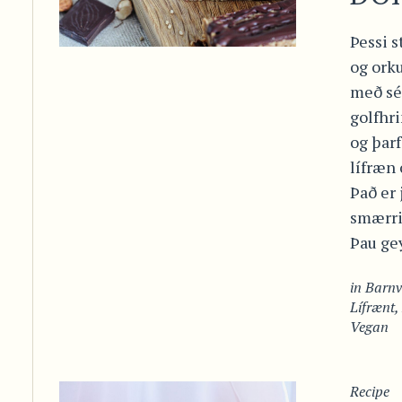
Þessi 
og orku
með sér
golfhri
og þarf
lífræn 
Það er 
smærri 
Þau gey
in
Barn
Lífrænt
,
Vegan
Recipe