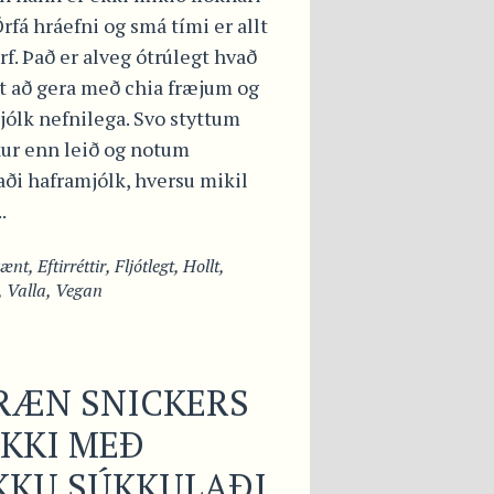
rfá hráefni og smá tími er allt
f. Það er alveg ótrúlegt hvað
t að gera með chia fræjum og
jólk nefnilega. Svo styttum
kur enn leið og notum
aði haframjólk, hversu mikil
.
vænt
,
Eftirréttir
,
Fljótlegt
,
Hollt
,
,
Valla
,
Vegan
RÆN SNICKERS
KKI MEÐ
KKU SÚKKULAÐI