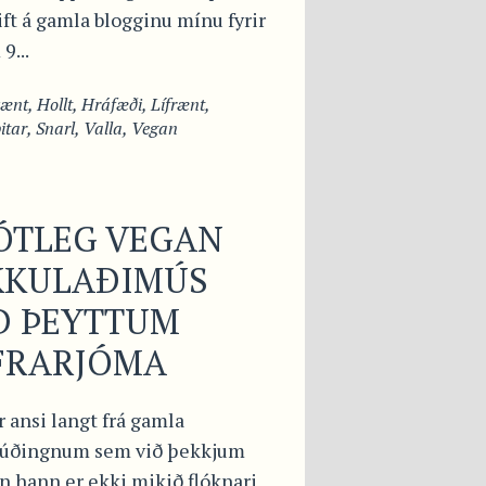
ft á gamla blogginu mínu fyrir
9...
vænt
,
Hollt
,
Hráfæði
,
Lífrænt
,
tar
,
Snarl
,
Valla
,
Vegan
ÓTLEG VEGAN
KKULAÐIMÚS
Ð ÞEYTTUM
FRARJÓMA
r ansi langt frá gamla
úðingnum sem við þekkjum
n hann er ekki mikið flóknari