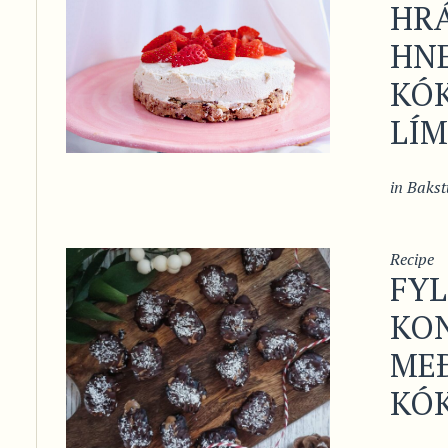
HR
HN
KÓ
LÍ
in
Bakst
Recipe
FYL
KO
ME
KÓ