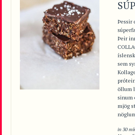
SÚ
Þessir 
súperf
Þeir i
COLLAG
íslensk
sem syn
Kollage
prótein
öllum 
sinum 
mjög st
nöglum
in
30 mín