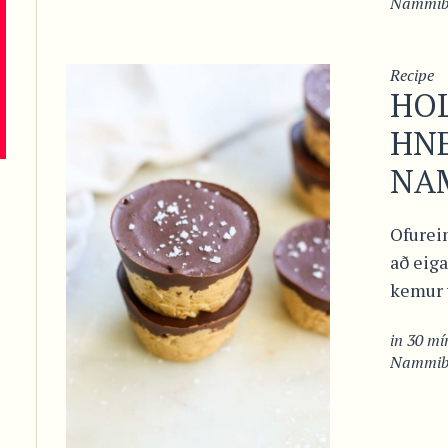
Nammibi
Recipe
HOL
HN
NA
Ofurei
að eiga
kemur y
in
30 mín
Nammibi