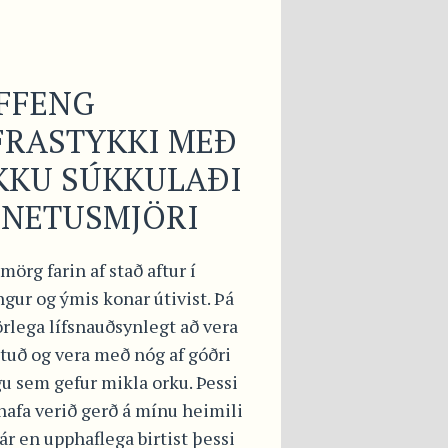
FFENG
FRASTYKKI MEÐ
KKU SÚKKULAÐI
HNETUSMJÖRI
mörg farin af stað aftur í
ngur og ýmis konar útivist. Þá
örlega lífsnauðsynlegt að vera
tuð og vera með nóg af góðri
u sem gefur mikla orku. Þessi
hafa verið gerð á mínu heimili
ár en upphaflega birtist þessi