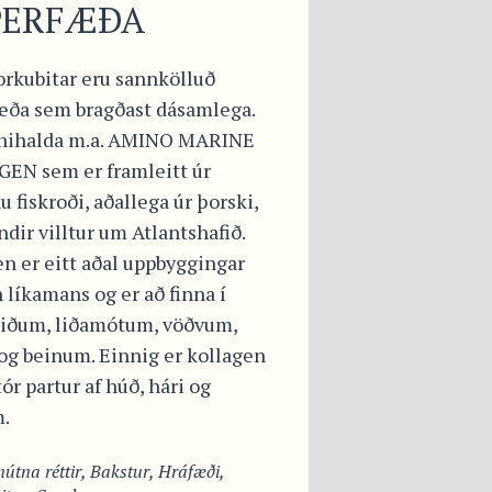
PERFÆÐA
orkubitar eru sannkölluð
æða sem bragðast dásamlega.
nnihalda m.a. AMINO MARINE
EN sem er framleitt úr
u fiskroði, aðallega úr þorski,
dir villtur um Atlantshafið.
n er eitt aðal uppbyggingar
 líkamans og er að finna í
liðum, liðamótum, vöðvum,
og beinum. Einnig er kollagen
ór partur af húð, hári og
.
útna réttir
,
Bakstur
,
Hráfæði
,