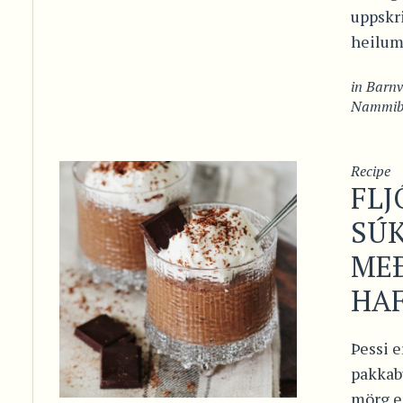
uppskri
heilum 
in
Barn
Nammibi
Recipe
FLJ
SÚ
ME
HA
Þessi e
pakkab
mörg e