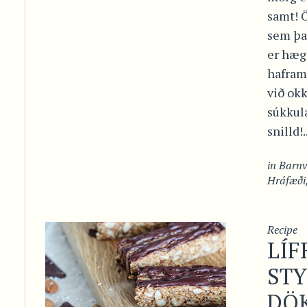
samt! Ö
sem þar
er hæg
hafram
við ok
súkkul
snilld!..
in
Barn
Hráfæði
Recipe
LÍF
STY
DÖ