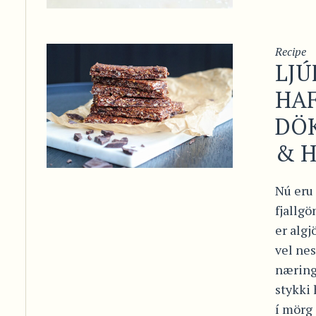
Recipe
LJÚ
HA
DÖ
& 
Nú eru 
fjallgö
er algj
vel nes
næring
stykki 
í mörg 