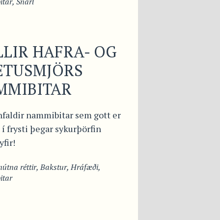
tar
,
Snarl
LIR HAFRA- OG
ETUSMJÖRS
MMIBITAR
nfaldir nammibitar sem gott er
 í frysti þegar sykurþörfin
fir!
útna réttir
,
Bakstur
,
Hráfæði
,
tar