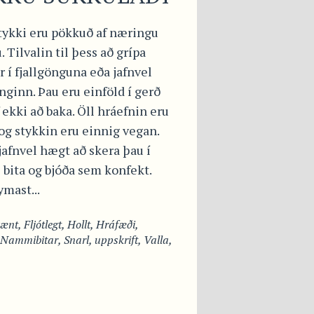
stykki eru pökkuð af næringu
. Tilvalin til þess að grípa
 í fjallgönguna eða jafnvel
nginn. Þau eru einföld í gerð
 ekki að baka. Öll hráefnin eru
og stykkin eru einnig vegan.
jafnvel hægt að skera þau í
bita og bjóða sem konfekt.
mast...
vænt
,
Fljótlegt
,
Hollt
,
Hráfæði
,
Nammibitar
,
Snarl
,
uppskrift
,
Valla
,