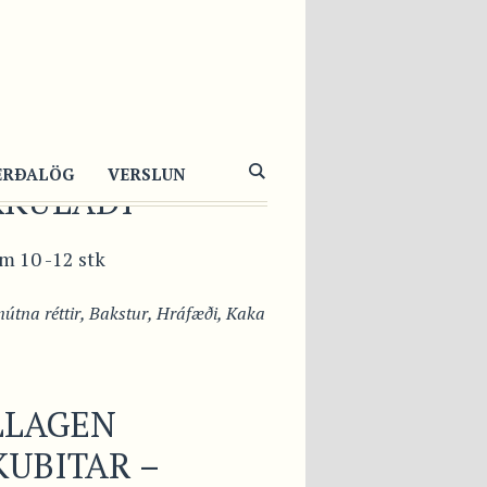
LLARI
FRABITAR MEÐ
ETUSMJÖRI OG
ERÐALÖG
VERSLUN
KKULAÐI
m 10 -12 stk
útna réttir
,
Bakstur
,
Hráfæði
,
Kaka
LLAGEN
UBITAR –