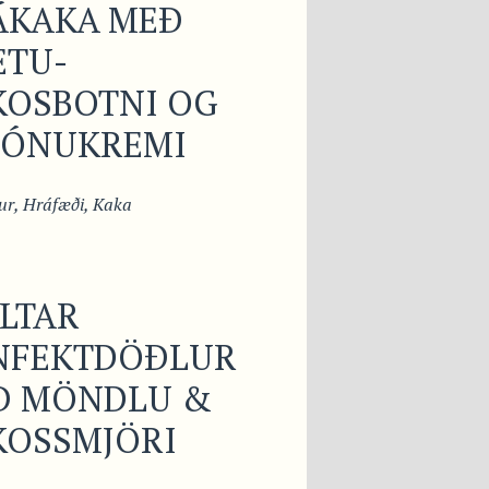
ÁKAKA MEÐ
ETU-
KOSBOTNI OG
MÓNUKREMI
ur
,
Hráfæði
,
Kaka
LTAR
NFEKTDÖÐLUR
Ð MÖNDLU &
KOSSMJÖRI