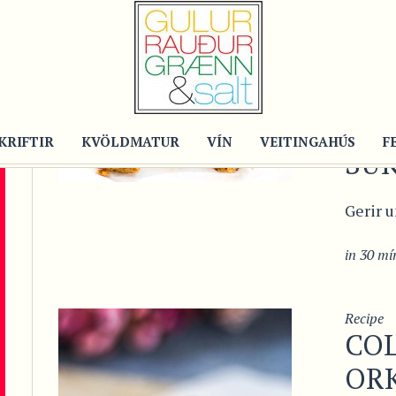
Recipe
HO
HA
HN
KRIFTIR
KVÖLDMATUR
VÍN
VEITINGAHÚS
F
SÚ
Gerir u
in
30 mín
Recipe
CO
ORK