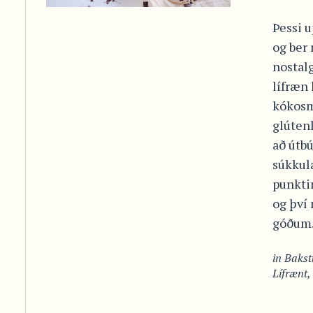
Þessi u
og ber
nostalg
lífræn 
kókosm
glútenl
að útb
súkkula
punktin
og því
góðum.
in
Bakst
Lífrænt
,