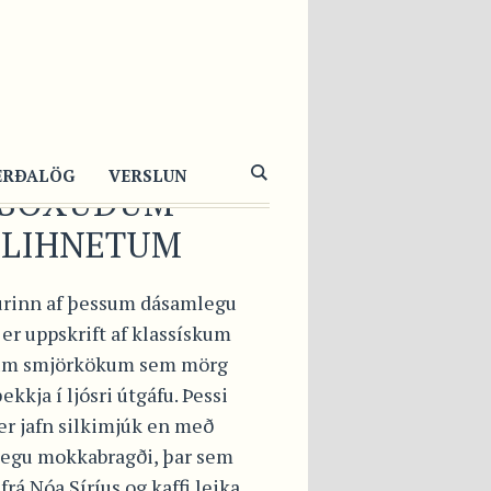
NSKAR
KKAKÖKUR MEÐ
SU SÚKKULAÐI
ERÐALÖG
VERSLUN
 SÖXUÐUM
SLIHNETUM
rinn af þessum dásamlegu
er uppskrift af klassískum
um smjörkökum sem mörg
ekkja í ljósri útgáfu. Þessi
er jafn silkimjúk en með
egu mokkabragði, þar sem
frá Nóa Síríus og kaffi leika