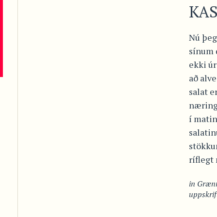
KA
Nú þeg
sínum 
ekki úr
að alve
salat e
næringa
í matin
salatin
stökku
ríflegt
in
Grænm
uppskrif