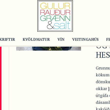
Recipe
DA
MO
LJÓ
KRIFTIR
KVÖLDMATUR
VÍN
VEITINGAHÚS
F
OG
HE
Grunnu
kökum 
dönsk
okkar þ
útgáfa 
dásaml
kakóið 