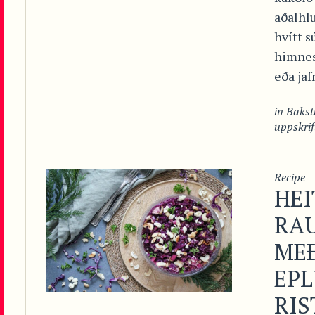
aðalhlu
hvítt s
himnes
eða jaf
in
Bakst
uppskrif
Recipe
HEI
RA
MEÐ
EP
RI