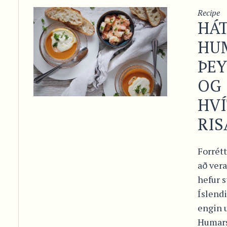
Recipe
HÁT
HU
ÞE
OG
HV
RI
Forrétt
að vera
hefur 
Íslendi
engin 
Humars