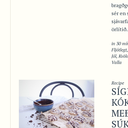
bragðgó
sér en
sjávarf
örlítið..
in
30 mín
Fljótlegt
Jól
,
Kvöl
Valla
Recipe
SÍG
KÓ
ME
SÚ