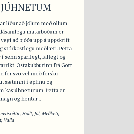
SJÚHNETUM
ar líður að jólum með öllum
dásamlegu matarboðum er
 vegi að bjóða upp á uppskrift
g stórkostlegu meðlæti. Þetta
r í senn sparilegt, fallegt og
rríkt. Ostakubburinn frá Gott
n fer svo vel með fersku
u, sætunni í eplinu og
m kasjúhnetunum. Þetta er
 magn og hentar...
etisréttir
,
Hollt
,
Jól
,
Meðlæti
,
t
,
Valla