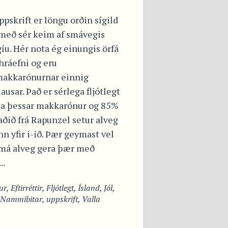
ppskrift er löngu orðin sígild
 með sér keim af smávegis
íu. Hér nota ég einungis örfá
hráefni og eru
akkarónurnar einnig
ausar. Það er sérlega fljótlegt
úa þessar makkarónur og 85%
ðið frá Rapunzel setur alveg
n yfir i-ið. Þær geymast vel
 má alveg gera þær með
..
ur
,
Eftirréttir
,
Fljótlegt
,
Ísland
,
Jól
,
Nammibitar
,
uppskrift
,
Valla