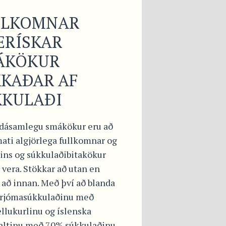
LLKOMNAR
ERÍSKAR
ÁKÖKUR
KAÐAR AF
KKULAÐI
 dásamlegu smákökur eru að
ati algjörlega fullkomnar og
eins og súkkulaðibitakökur
 vera. Stökkar að utan en
 að innan. Með því að blanda
rjómasúkkulaðinu með
llukurlinu og íslenska
saltinu með 70% súkkulaðinu