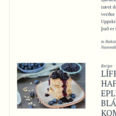
næst d
verður
Uppskri
það er l
in
Bakst
Nammibi
Recipe
LÍ
HA
EPL
BLÁ
KO