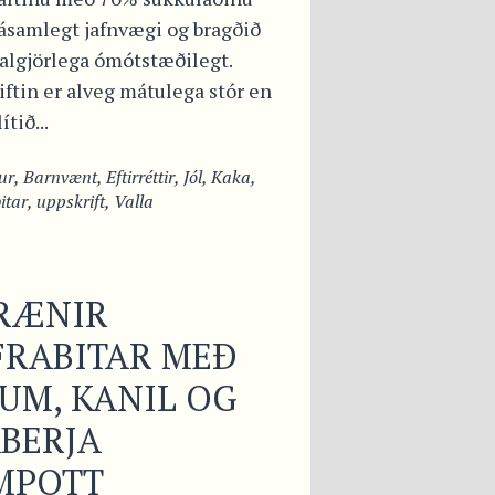
ásamlegt jafnvægi og bragðið
 algjörlega ómótstæðilegt.
ftin er alveg mátulega stór en
ítið...
ur
,
Barnvænt
,
Eftirréttir
,
Jól
,
Kaka
,
tar
,
uppskrift
,
Valla
FRÆNIR
FRABITAR MEÐ
UM, KANIL OG
BERJA
MPOTT