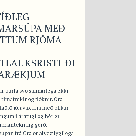
ÍÐLEG
MARSÚPA MEÐ
YTTUM RJÓMA
ÍTLAUKSRISTUÐUM
SARÆKJUM
ir þurfa svo sannarlega ekki
 tímafrekir og flóknir. Ora
staðið jólavaktina með okkur
ngum í áratugi og hér er
undantekning gerð.
úpan frá Ora er alveg lygilega