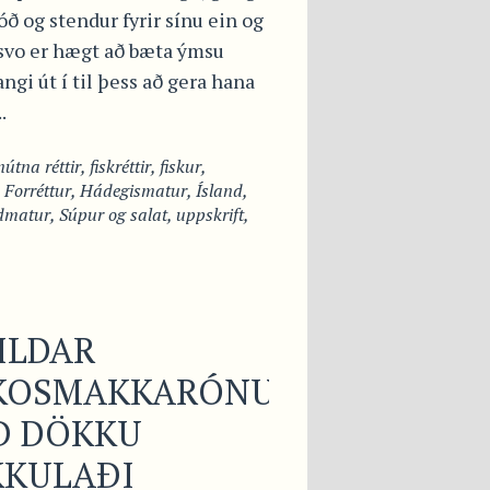
ð og stendur fyrir sínu ein og
 svo er hægt að bæta ýmsu
angi út í til þess að gera hana
.
útna réttir
,
fiskréttir
,
fiskur
,
,
Forréttur
,
Hádegismatur
,
Ísland
,
dmatur
,
Súpur og salat
,
uppskrift
,
ILDAR
KOSMAKKARÓNUR
Ð DÖKKU
KKULAÐI