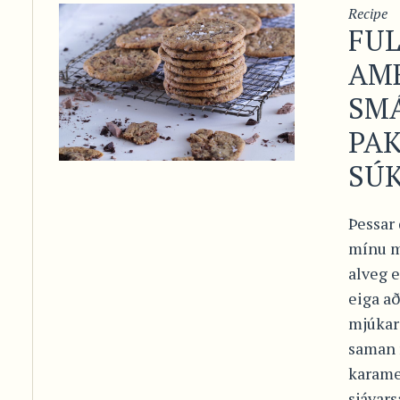
Recipe
FU
AM
SM
PAK
SÚ
Þessar
mínu m
alveg 
eiga að
mjúkar
saman 
karame
sjávar