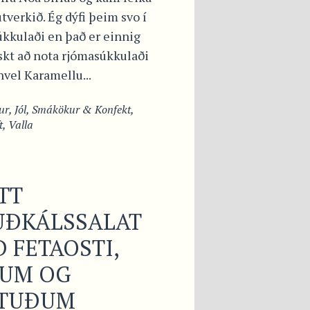
tverkið. Ég dýfi þeim svo í
úkkulaði en það er einnig
kt að nota rjómasúkkulaði
nvel Karamellu...
ur
,
Jól
,
Smákökur & Konfekt
,
t
,
Valla
TT
UÐKÁLSSALAT
 FETAOSTI,
LUM OG
STUÐUM